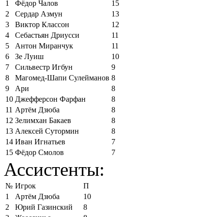
1
Фёдор Чалов
15
2
Сердар Азмун
13
3
Виктор Классон
12
4
Себастьян Дриусси
11
5
Антон Миранчук
11
6
Зе Луиш
10
7
Сильвестр Игбун
9
8
Магомед-Шапи Сулейманов
8
9
Ари
8
10
Джефферсон Фарфан
8
11
Артём Дзюба
8
12
Зелимхан Бакаев
8
13
Алексей Сутормин
8
14
Иван Игнатьев
7
15
Фёдор Смолов
7
Ассистенты:
№
Игрок
П
1
Артём Дзюба
10
2
Юрий Газинский
8