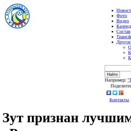
Новос
Фото
Видео
Календ
Состав
Транс
Другое
О
К
К
Найти
Например:
"
Поделитес
Контакты
Зут признан лучши