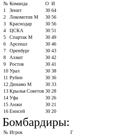
№
Команда
О
И
1
Зенит
30
64
2
Локомотив М
30
56
3
Краснодар
30
56
4
ЦСКА
30
51
5
Спартак М
30
49
6
Арсенал
30
46
7
Оренбург
30
43
8
Ахмат
30
42
9
Ростов
30
41
10
Урал
30
38
11
Рубин
30
36
12
Динамо М
30
33
13
Крылья Советов
30
28
14
Уфа
30
26
15
Анжи
30
21
16
Енисей
30
20
Бомбардиры:
№
Игрок
Г