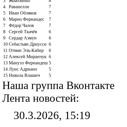
3
Жоаозиньо
8
4
Раванелли
7
5
Иван Обляков
7
6
Марио Фернандес
7
7
Фёдор Чалов
7
8
Сергей Ткачёв
6
9
Сердар Азмун
6
10
Себастьян Дриусси
6
11
Отман Эль-Кабир
6
12
Алексей Миранчук
6
13
Мануэл Фернандеш
5
14
Луис Адриано
5
15
Никола Влашич
5
Наша группа Вконтакте
Лента новостей:
30.3.2026, 15:19