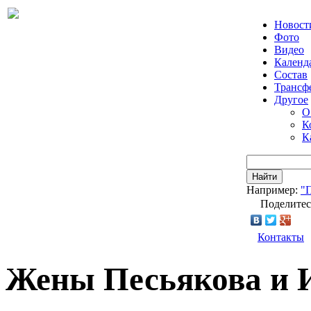
Новост
Фото
Видео
Календ
Состав
Трансф
Другое
О
К
К
Найти
Например:
"
Поделитес
Контакты
Жены Песьякова и 