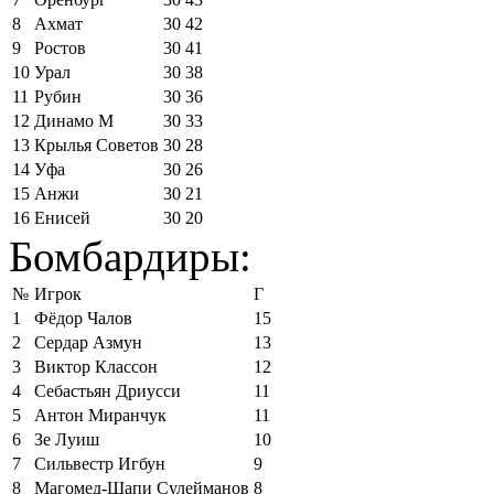
8
Ахмат
30
42
9
Ростов
30
41
10
Урал
30
38
11
Рубин
30
36
12
Динамо М
30
33
13
Крылья Советов
30
28
14
Уфа
30
26
15
Анжи
30
21
16
Енисей
30
20
Бомбардиры:
№
Игрок
Г
1
Фёдор Чалов
15
2
Сердар Азмун
13
3
Виктор Классон
12
4
Себастьян Дриусси
11
5
Антон Миранчук
11
6
Зе Луиш
10
7
Сильвестр Игбун
9
8
Магомед-Шапи Сулейманов
8