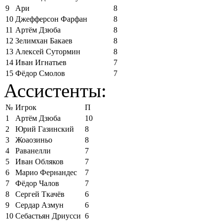
9
Ари
8
10
Джефферсон Фарфан
8
11
Артём Дзюба
8
12
Зелимхан Бакаев
8
13
Алексей Сутормин
8
14
Иван Игнатьев
7
15
Фёдор Смолов
7
Ассистенты:
№
Игрок
П
1
Артём Дзюба
10
2
Юрий Газинский
8
3
Жоаозиньо
8
4
Раванелли
7
5
Иван Обляков
7
6
Марио Фернандес
7
7
Фёдор Чалов
7
8
Сергей Ткачёв
6
9
Сердар Азмун
6
10
Себастьян Дриусси
6