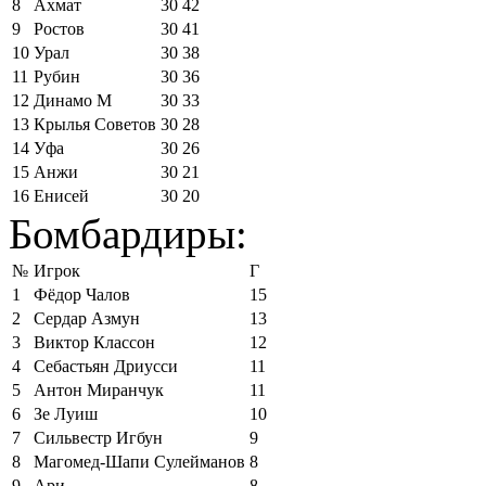
8
Ахмат
30
42
9
Ростов
30
41
10
Урал
30
38
11
Рубин
30
36
12
Динамо М
30
33
13
Крылья Советов
30
28
14
Уфа
30
26
15
Анжи
30
21
16
Енисей
30
20
Бомбардиры:
№
Игрок
Г
1
Фёдор Чалов
15
2
Сердар Азмун
13
3
Виктор Классон
12
4
Себастьян Дриусси
11
5
Антон Миранчук
11
6
Зе Луиш
10
7
Сильвестр Игбун
9
8
Магомед-Шапи Сулейманов
8
9
Ари
8