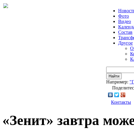
Новост
Фото
Видео
Календ
Состав
Трансф
Другое
О
К
К
Найти
Например:
"
Поделитес
Контакты
«Зенит» завтра мож