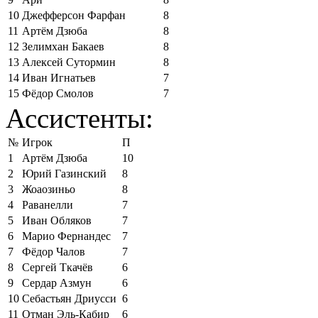
10
Джефферсон Фарфан
8
11
Артём Дзюба
8
12
Зелимхан Бакаев
8
13
Алексей Сутормин
8
14
Иван Игнатьев
7
15
Фёдор Смолов
7
Ассистенты:
№
Игрок
П
1
Артём Дзюба
10
2
Юрий Газинский
8
3
Жоаозиньо
8
4
Раванелли
7
5
Иван Обляков
7
6
Марио Фернандес
7
7
Фёдор Чалов
7
8
Сергей Ткачёв
6
9
Сердар Азмун
6
10
Себастьян Дриусси
6
11
Отман Эль-Кабир
6