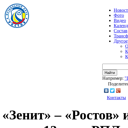
Новос
Фото
Видео
Календ
Состав
Транс
Другое
О
К
К
Найти
Например:
"
Поделитес
Контакты
«Зенит» – «Ростов» 