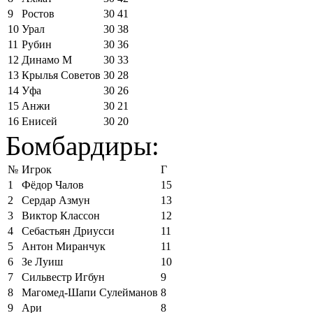
9
Ростов
30
41
10
Урал
30
38
11
Рубин
30
36
12
Динамо М
30
33
13
Крылья Советов
30
28
14
Уфа
30
26
15
Анжи
30
21
16
Енисей
30
20
Бомбардиры:
№
Игрок
Г
1
Фёдор Чалов
15
2
Сердар Азмун
13
3
Виктор Классон
12
4
Себастьян Дриусси
11
5
Антон Миранчук
11
6
Зе Луиш
10
7
Сильвестр Игбун
9
8
Магомед-Шапи Сулейманов
8
9
Ари
8