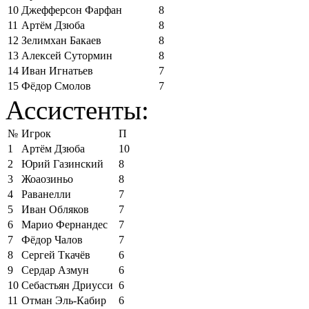
10
Джефферсон Фарфан
8
11
Артём Дзюба
8
12
Зелимхан Бакаев
8
13
Алексей Сутормин
8
14
Иван Игнатьев
7
15
Фёдор Смолов
7
Ассистенты:
№
Игрок
П
1
Артём Дзюба
10
2
Юрий Газинский
8
3
Жоаозиньо
8
4
Раванелли
7
5
Иван Обляков
7
6
Марио Фернандес
7
7
Фёдор Чалов
7
8
Сергей Ткачёв
6
9
Сердар Азмун
6
10
Себастьян Дриусси
6
11
Отман Эль-Кабир
6