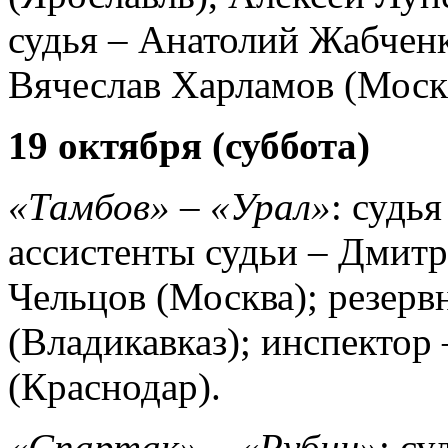
судья – Анатолий Жабченк
Вячеслав Харламов (Моск
19 октября (суббота)
«Тамбов» – «Урал»
: судь
ассистенты судьи – Дмит
Чельцов (Москва); резерв
(Владикавказ); инспектор
(Краснодар).
«Спартак» – «Рубин»
: с