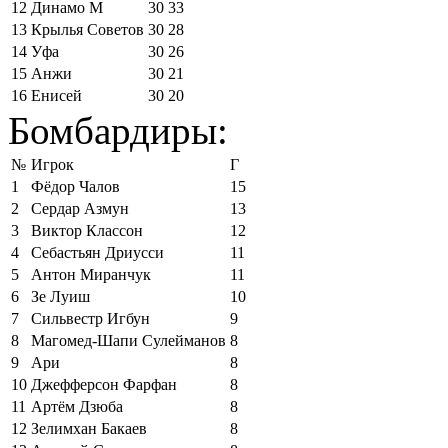
12
Динамо М
30
33
13
Крылья Советов
30
28
14
Уфа
30
26
15
Анжи
30
21
16
Енисей
30
20
Бомбардиры:
№
Игрок
Г
1
Фёдор Чалов
15
2
Сердар Азмун
13
3
Виктор Классон
12
4
Себастьян Дриусси
11
5
Антон Миранчук
11
6
Зе Луиш
10
7
Сильвестр Игбун
9
8
Магомед-Шапи Сулейманов
8
9
Ари
8
10
Джефферсон Фарфан
8
11
Артём Дзюба
8
12
Зелимхан Бакаев
8