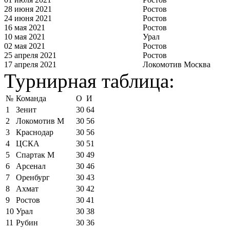
28 июня 2021
Ростов
24 июня 2021
Ростов
16 мая 2021
Ростов
10 мая 2021
Урал
02 мая 2021
Ростов
25 апреля 2021
Ростов
17 апреля 2021
Локомотив Москва
Турнирная таблица:
№
Команда
О
И
1
Зенит
30
64
2
Локомотив М
30
56
3
Краснодар
30
56
4
ЦСКА
30
51
5
Спартак М
30
49
6
Арсенал
30
46
7
Оренбург
30
43
8
Ахмат
30
42
9
Ростов
30
41
10
Урал
30
38
11
Рубин
30
36