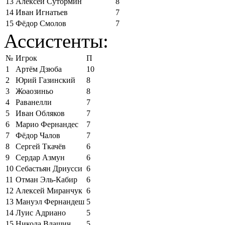
13
Алексей Сутормин
8
14
Иван Игнатьев
7
15
Фёдор Смолов
7
Ассистенты:
№
Игрок
П
1
Артём Дзюба
10
2
Юрий Газинский
8
3
Жоаозиньо
8
4
Раванелли
7
5
Иван Обляков
7
6
Марио Фернандес
7
7
Фёдор Чалов
7
8
Сергей Ткачёв
6
9
Сердар Азмун
6
10
Себастьян Дриусси
6
11
Отман Эль-Кабир
6
12
Алексей Миранчук
6
13
Мануэл Фернандеш
5
14
Луис Адриано
5
15
Никола Влашич
5