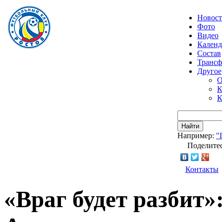
Новос
Фото
Видео
Календ
Состав
Транс
Другое
О
К
К
Найти
Например:
"
Поделитес
Контакты
«Враг будет разбит»