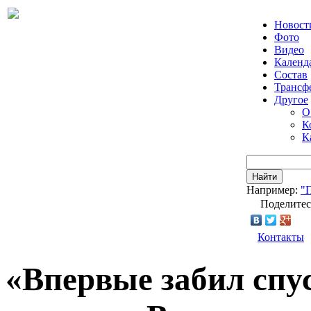
Новост
Фото
Видео
Календ
Состав
Трансф
Другое
О
К
К
Найти
Например:
"
Поделитес
Контакты
«Впервые забил спу