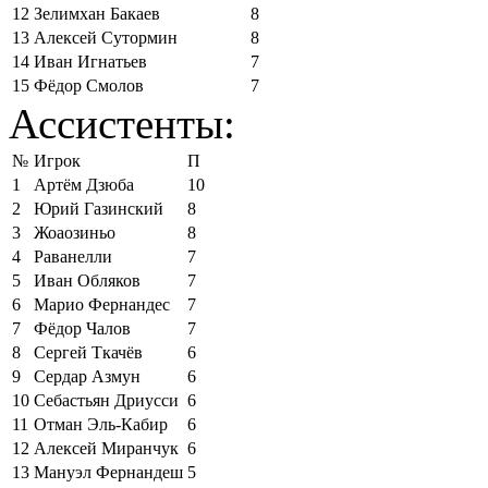
12
Зелимхан Бакаев
8
13
Алексей Сутормин
8
14
Иван Игнатьев
7
15
Фёдор Смолов
7
Ассистенты:
№
Игрок
П
1
Артём Дзюба
10
2
Юрий Газинский
8
3
Жоаозиньо
8
4
Раванелли
7
5
Иван Обляков
7
6
Марио Фернандес
7
7
Фёдор Чалов
7
8
Сергей Ткачёв
6
9
Сердар Азмун
6
10
Себастьян Дриусси
6
11
Отман Эль-Кабир
6
12
Алексей Миранчук
6
13
Мануэл Фернандеш
5