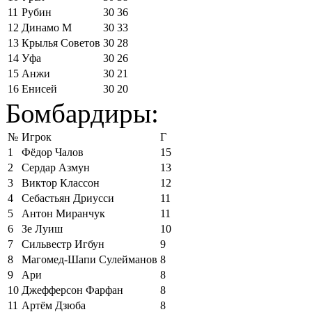
11
Рубин
30
36
12
Динамо М
30
33
13
Крылья Советов
30
28
14
Уфа
30
26
15
Анжи
30
21
16
Енисей
30
20
Бомбардиры:
№
Игрок
Г
1
Фёдор Чалов
15
2
Сердар Азмун
13
3
Виктор Классон
12
4
Себастьян Дриусси
11
5
Антон Миранчук
11
6
Зе Луиш
10
7
Сильвестр Игбун
9
8
Магомед-Шапи Сулейманов
8
9
Ари
8
10
Джефферсон Фарфан
8
11
Артём Дзюба
8