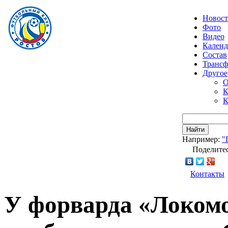
Новос
Фото
Видео
Календ
Состав
Транс
Другое
О
К
К
Найти
Например:
"
Поделитес
Контакты
У форварда «Локом