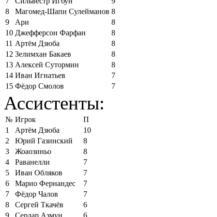
7
Сильвестр Игбун
9
8
Магомед-Шапи Сулейманов
8
9
Ари
8
10
Джефферсон Фарфан
8
11
Артём Дзюба
8
12
Зелимхан Бакаев
8
13
Алексей Сутормин
8
14
Иван Игнатьев
7
15
Фёдор Смолов
7
Ассистенты:
№
Игрок
П
1
Артём Дзюба
10
2
Юрий Газинский
8
3
Жоаозиньо
8
4
Раванелли
7
5
Иван Обляков
7
6
Марио Фернандес
7
7
Фёдор Чалов
7
8
Сергей Ткачёв
6
9
Сердар Азмун
6