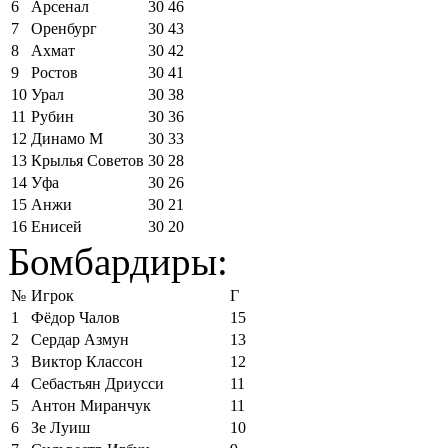
6
Арсенал
30
46
7
Оренбург
30
43
8
Ахмат
30
42
9
Ростов
30
41
10
Урал
30
38
11
Рубин
30
36
12
Динамо М
30
33
13
Крылья Советов
30
28
14
Уфа
30
26
15
Анжи
30
21
16
Енисей
30
20
Бомбардиры:
№
Игрок
Г
1
Фёдор Чалов
15
2
Сердар Азмун
13
3
Виктор Классон
12
4
Себастьян Дриусси
11
5
Антон Миранчук
11
6
Зе Луиш
10