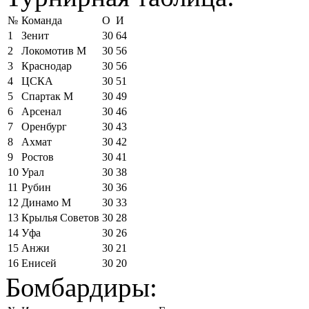
№
Команда
О
И
1
Зенит
30
64
2
Локомотив М
30
56
3
Краснодар
30
56
4
ЦСКА
30
51
5
Спартак М
30
49
6
Арсенал
30
46
7
Оренбург
30
43
8
Ахмат
30
42
9
Ростов
30
41
10
Урал
30
38
11
Рубин
30
36
12
Динамо М
30
33
13
Крылья Советов
30
28
14
Уфа
30
26
15
Анжи
30
21
16
Енисей
30
20
Бомбардиры: