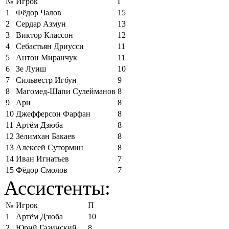
№
Игрок
Г
1
Фёдор Чалов
15
2
Сердар Азмун
13
3
Виктор Классон
12
4
Себастьян Дриусси
11
5
Антон Миранчук
11
6
Зе Луиш
10
7
Сильвестр Игбун
9
8
Магомед-Шапи Сулейманов
8
9
Ари
8
10
Джефферсон Фарфан
8
11
Артём Дзюба
8
12
Зелимхан Бакаев
8
13
Алексей Сутормин
8
14
Иван Игнатьев
7
15
Фёдор Смолов
7
Ассистенты:
№
Игрок
П
1
Артём Дзюба
10
2
Юрий Газинский
8