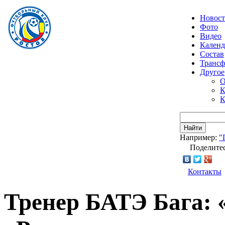
Новос
Фото
Видео
Календ
Состав
Транс
Другое
О
К
К
Найти
Например:
"
Поделитес
Контакты
Тренер БАТЭ Бага: 