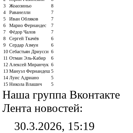
3
Жоаозиньо
8
4
Раванелли
7
5
Иван Обляков
7
6
Марио Фернандес
7
7
Фёдор Чалов
7
8
Сергей Ткачёв
6
9
Сердар Азмун
6
10
Себастьян Дриусси
6
11
Отман Эль-Кабир
6
12
Алексей Миранчук
6
13
Мануэл Фернандеш
5
14
Луис Адриано
5
15
Никола Влашич
5
Наша группа Вконтакте
Лента новостей:
30.3.2026, 15:19