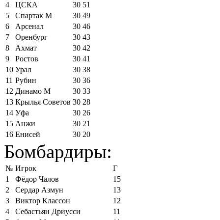
4
ЦСКА
30
51
5
Спартак М
30
49
6
Арсенал
30
46
7
Оренбург
30
43
8
Ахмат
30
42
9
Ростов
30
41
10
Урал
30
38
11
Рубин
30
36
12
Динамо М
30
33
13
Крылья Советов
30
28
14
Уфа
30
26
15
Анжи
30
21
16
Енисей
30
20
Бомбардиры:
№
Игрок
Г
1
Фёдор Чалов
15
2
Сердар Азмун
13
3
Виктор Классон
12
4
Себастьян Дриусси
11