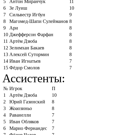
5
Антон Миранчук
11
6
Зе Луиш
10
7
Сильвестр Игбун
9
8
Магомед-Шапи Сулейманов
8
9
Ари
8
10
Джефферсон Фарфан
8
11
Артём Дзюба
8
12
Зелимхан Бакаев
8
13
Алексей Сутормин
8
14
Иван Игнатьев
7
15
Фёдор Смолов
7
Ассистенты:
№
Игрок
П
1
Артём Дзюба
10
2
Юрий Газинский
8
3
Жоаозиньо
8
4
Раванелли
7
5
Иван Обляков
7
6
Марио Фернандес
7
7
Фёдор Чалов
7