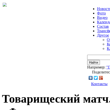
Новост
Фото
Видео
Календ
Состав
Трансф
Другое
О
К
К
Найти
Например:
"
Поделитес
Контакты
Товарищеский матч.