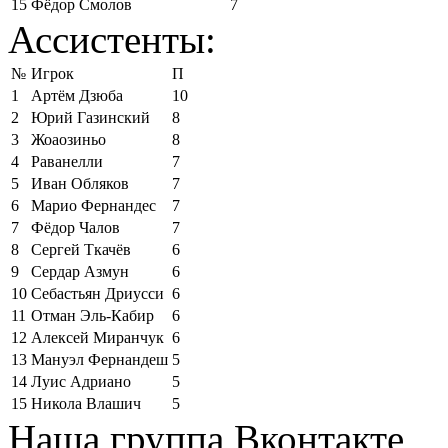
15
Фёдор Смолов
7
Ассистенты:
№
Игрок
П
1
Артём Дзюба
10
2
Юрий Газинский
8
3
Жоаозиньо
8
4
Раванелли
7
5
Иван Обляков
7
6
Марио Фернандес
7
7
Фёдор Чалов
7
8
Сергей Ткачёв
6
9
Сердар Азмун
6
10
Себастьян Дриусси
6
11
Отман Эль-Кабир
6
12
Алексей Миранчук
6
13
Мануэл Фернандеш
5
14
Луис Адриано
5
15
Никола Влашич
5
Наша группа Вконтакте