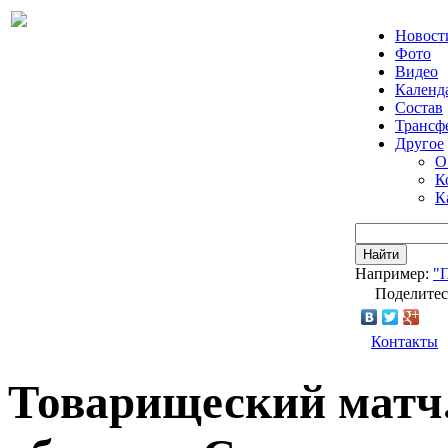
Новост
Фото
Видео
Календ
Состав
Трансф
Другое
О
К
К
Найти
Например:
"
Поделитес
Контакты
Товарищеский матч.