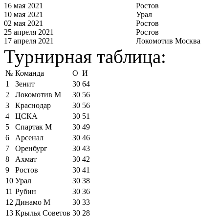
16 мая 2021
Ростов
10 мая 2021
Урал
02 мая 2021
Ростов
25 апреля 2021
Ростов
17 апреля 2021
Локомотив Москва
Турнирная таблица:
№
Команда
О
И
1
Зенит
30
64
2
Локомотив М
30
56
3
Краснодар
30
56
4
ЦСКА
30
51
5
Спартак М
30
49
6
Арсенал
30
46
7
Оренбург
30
43
8
Ахмат
30
42
9
Ростов
30
41
10
Урал
30
38
11
Рубин
30
36
12
Динамо М
30
33
13
Крылья Советов
30
28