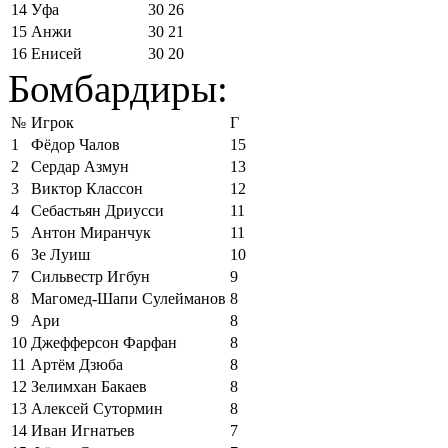
14
Уфа
30
26
15
Анжи
30
21
16
Енисей
30
20
Бомбардиры:
№
Игрок
Г
1
Фёдор Чалов
15
2
Сердар Азмун
13
3
Виктор Классон
12
4
Себастьян Дриусси
11
5
Антон Миранчук
11
6
Зе Луиш
10
7
Сильвестр Игбун
9
8
Магомед-Шапи Сулейманов
8
9
Ари
8
10
Джефферсон Фарфан
8
11
Артём Дзюба
8
12
Зелимхан Бакаев
8
13
Алексей Сутормин
8
14
Иван Игнатьев
7