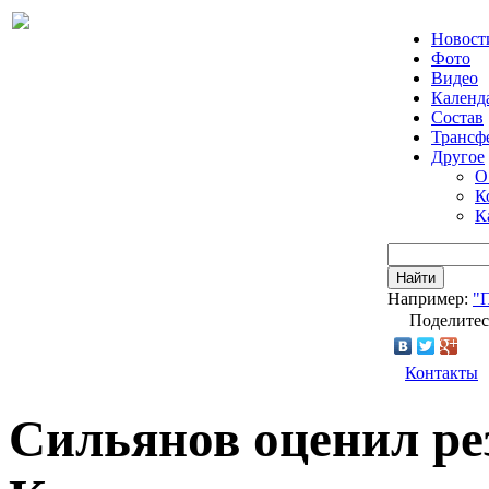
Новост
Фото
Видео
Календ
Состав
Трансф
Другое
О
К
К
Найти
Например:
"
Поделитес
Контакты
Сильянов оценил ре