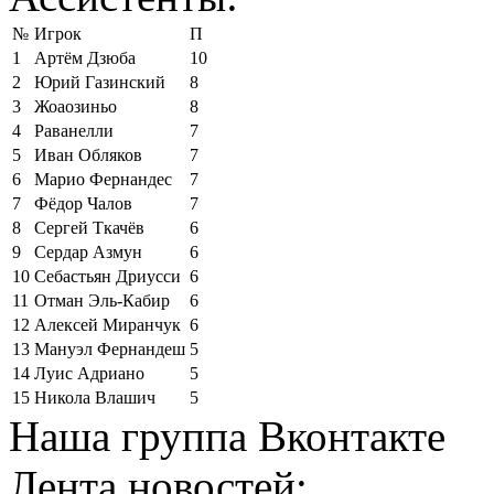
№
Игрок
П
1
Артём Дзюба
10
2
Юрий Газинский
8
3
Жоаозиньо
8
4
Раванелли
7
5
Иван Обляков
7
6
Марио Фернандес
7
7
Фёдор Чалов
7
8
Сергей Ткачёв
6
9
Сердар Азмун
6
10
Себастьян Дриусси
6
11
Отман Эль-Кабир
6
12
Алексей Миранчук
6
13
Мануэл Фернандеш
5
14
Луис Адриано
5
15
Никола Влашич
5
Наша группа Вконтакте
Лента новостей: