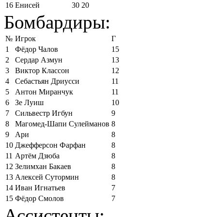
16
Енисей
30
20
Бомбардиры:
№
Игрок
Г
1
Фёдор Чалов
15
2
Сердар Азмун
13
3
Виктор Классон
12
4
Себастьян Дриусси
11
5
Антон Миранчук
11
6
Зе Луиш
10
7
Сильвестр Игбун
9
8
Магомед-Шапи Сулейманов
8
9
Ари
8
10
Джефферсон Фарфан
8
11
Артём Дзюба
8
12
Зелимхан Бакаев
8
13
Алексей Сутормин
8
14
Иван Игнатьев
7
15
Фёдор Смолов
7
Ассистенты: