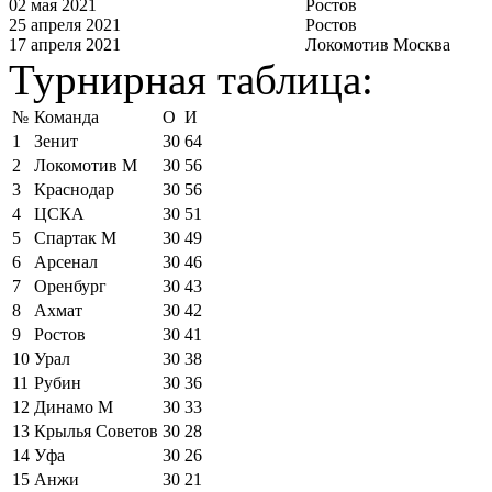
02 мая 2021
Ростов
25 апреля 2021
Ростов
17 апреля 2021
Локомотив Москва
Турнирная таблица:
№
Команда
О
И
1
Зенит
30
64
2
Локомотив М
30
56
3
Краснодар
30
56
4
ЦСКА
30
51
5
Спартак М
30
49
6
Арсенал
30
46
7
Оренбург
30
43
8
Ахмат
30
42
9
Ростов
30
41
10
Урал
30
38
11
Рубин
30
36
12
Динамо М
30
33
13
Крылья Советов
30
28
14
Уфа
30
26
15
Анжи
30
21