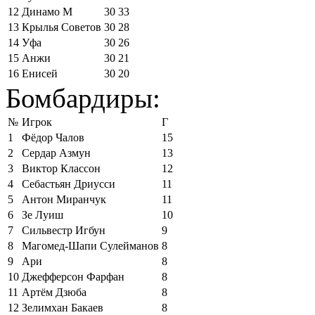
12
Динамо М
30
33
13
Крылья Советов
30
28
14
Уфа
30
26
15
Анжи
30
21
16
Енисей
30
20
Бомбардиры:
№
Игрок
Г
1
Фёдор Чалов
15
2
Сердар Азмун
13
3
Виктор Классон
12
4
Себастьян Дриусси
11
5
Антон Миранчук
11
6
Зе Луиш
10
7
Сильвестр Игбун
9
8
Магомед-Шапи Сулейманов
8
9
Ари
8
10
Джефферсон Фарфан
8
11
Артём Дзюба
8
12
Зелимхан Бакаев
8