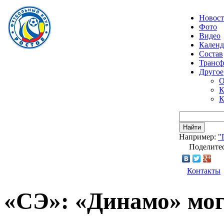
Новос
Фото
Видео
Календ
Состав
Транс
Другое
О
К
К
Найти
Например:
"
Поделитес
Контакты
«СЭ»: «Динамо» мог