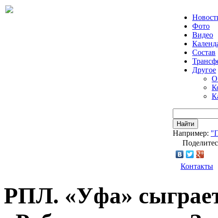
Новост
Фото
Видео
Календ
Состав
Трансф
Другое
О
К
К
Найти
Например:
"
Поделитес
Контакты
РПЛ. «Уфа» сыграет