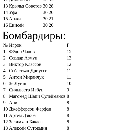
13
Крылья Советов
30
28
14
Уфа
30
26
15
Анжи
30
21
16
Енисей
30
20
Бомбардиры:
№
Игрок
Г
1
Фёдор Чалов
15
2
Сердар Азмун
13
3
Виктор Классон
12
4
Себастьян Дриусси
11
5
Антон Миранчук
11
6
Зе Луиш
10
7
Сильвестр Игбун
9
8
Магомед-Шапи Сулейманов
8
9
Ари
8
10
Джефферсон Фарфан
8
11
Артём Дзюба
8
12
Зелимхан Бакаев
8
13
Алексей Сутормин
8