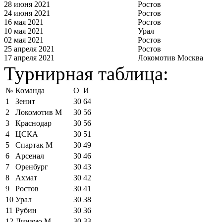
28 июня 2021
Ростов
24 июня 2021
Ростов
16 мая 2021
Ростов
10 мая 2021
Урал
02 мая 2021
Ростов
25 апреля 2021
Ростов
17 апреля 2021
Локомотив Москва
Турнирная таблица:
№
Команда
О
И
1
Зенит
30
64
2
Локомотив М
30
56
3
Краснодар
30
56
4
ЦСКА
30
51
5
Спартак М
30
49
6
Арсенал
30
46
7
Оренбург
30
43
8
Ахмат
30
42
9
Ростов
30
41
10
Урал
30
38
11
Рубин
30
36
12
Динамо М
30
33