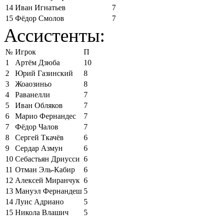
14
Иван Игнатьев
7
15
Фёдор Смолов
7
Ассистенты:
№
Игрок
П
1
Артём Дзюба
10
2
Юрий Газинский
8
3
Жоаозиньо
8
4
Раванелли
7
5
Иван Обляков
7
6
Марио Фернандес
7
7
Фёдор Чалов
7
8
Сергей Ткачёв
6
9
Сердар Азмун
6
10
Себастьян Дриусси
6
11
Отман Эль-Кабир
6
12
Алексей Миранчук
6
13
Мануэл Фернандеш
5
14
Луис Адриано
5
15
Никола Влашич
5