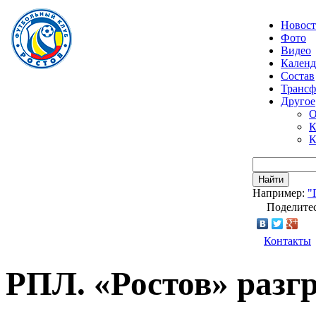
Новос
Фото
Видео
Календ
Состав
Транс
Другое
О
К
К
Найти
Например:
"
Поделитес
Контакты
РПЛ. «Ростов» разг