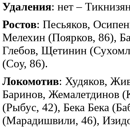
Удаления
: нет – Тикнизян
Ростов
: Песьяков, Осипен
Мелехин (Поярков, 86), Ба
Глебов, Щетинин (Сухомл
(Соу, 86).
Локомотив
: Худяков, Жи
Баринов, Жемалетдинов (К
(Рыбус, 42), Бека Бека (Ба
(Марадишвили, 46), Изид