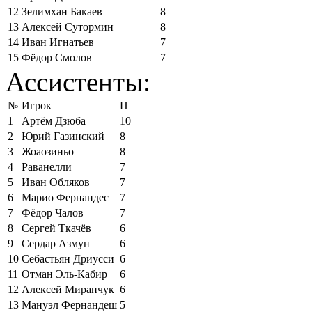
12
Зелимхан Бакаев
8
13
Алексей Сутормин
8
14
Иван Игнатьев
7
15
Фёдор Смолов
7
Ассистенты:
№
Игрок
П
1
Артём Дзюба
10
2
Юрий Газинский
8
3
Жоаозиньо
8
4
Раванелли
7
5
Иван Обляков
7
6
Марио Фернандес
7
7
Фёдор Чалов
7
8
Сергей Ткачёв
6
9
Сердар Азмун
6
10
Себастьян Дриусси
6
11
Отман Эль-Кабир
6
12
Алексей Миранчук
6
13
Мануэл Фернандеш
5