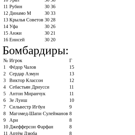
11
Рубин
30
36
12
Динамо М
30
33
13
Крылья Советов
30
28
14
Уфа
30
26
15
Анжи
30
21
16
Енисей
30
20
Бомбардиры:
№
Игрок
Г
1
Фёдор Чалов
15
2
Сердар Азмун
13
3
Виктор Классон
12
4
Себастьян Дриусси
11
5
Антон Миранчук
11
6
Зе Луиш
10
7
Сильвестр Игбун
9
8
Магомед-Шапи Сулейманов
8
9
Ари
8
10
Джефферсон Фарфан
8
11
Артём Дзюба
8