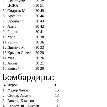
3
Краснодар
30
56
4
ЦСКА
30
51
5
Спартак М
30
49
6
Арсенал
30
46
7
Оренбург
30
43
8
Ахмат
30
42
9
Ростов
30
41
10
Урал
30
38
11
Рубин
30
36
12
Динамо М
30
33
13
Крылья Советов
30
28
14
Уфа
30
26
15
Анжи
30
21
16
Енисей
30
20
Бомбардиры:
№
Игрок
Г
1
Фёдор Чалов
15
2
Сердар Азмун
13
3
Виктор Классон
12
4
Себастьян Дриусси
11