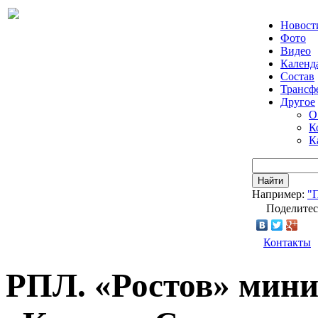
Новост
Фото
Видео
Календ
Состав
Трансф
Другое
О
К
К
Найти
Например:
"
Поделитес
Контакты
РПЛ. «Ростов» мини