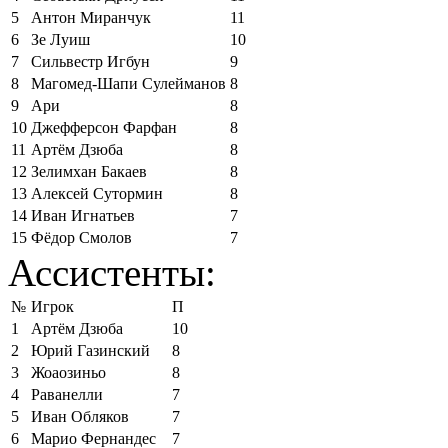
5
Антон Миранчук
11
6
Зе Луиш
10
7
Сильвестр Игбун
9
8
Магомед-Шапи Сулейманов
8
9
Ари
8
10
Джефферсон Фарфан
8
11
Артём Дзюба
8
12
Зелимхан Бакаев
8
13
Алексей Сутормин
8
14
Иван Игнатьев
7
15
Фёдор Смолов
7
Ассистенты:
№
Игрок
П
1
Артём Дзюба
10
2
Юрий Газинский
8
3
Жоаозиньо
8
4
Раванелли
7
5
Иван Обляков
7
6
Марио Фернандес
7