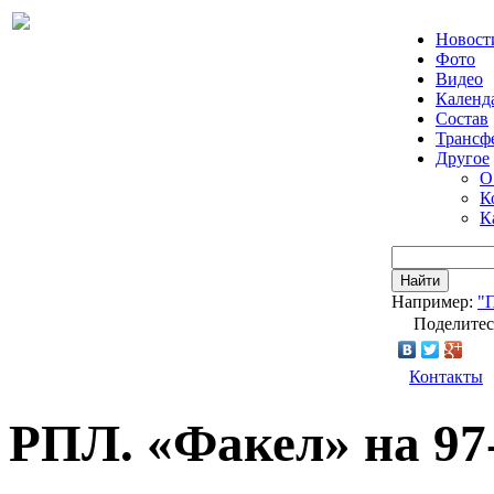
Новост
Фото
Видео
Календ
Состав
Трансф
Другое
О
К
К
Найти
Например:
"
Поделитес
Контакты
РПЛ. «Факел» на 97