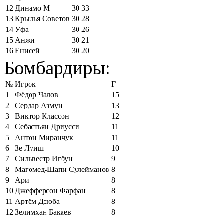
12
Динамо М
30
33
13
Крылья Советов
30
28
14
Уфа
30
26
15
Анжи
30
21
16
Енисей
30
20
Бомбардиры:
№
Игрок
Г
1
Фёдор Чалов
15
2
Сердар Азмун
13
3
Виктор Классон
12
4
Себастьян Дриусси
11
5
Антон Миранчук
11
6
Зе Луиш
10
7
Сильвестр Игбун
9
8
Магомед-Шапи Сулейманов
8
9
Ари
8
10
Джефферсон Фарфан
8
11
Артём Дзюба
8
12
Зелимхан Бакаев
8