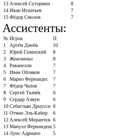
13
Алексей Сутормин
8
14
Иван Игнатьев
7
15
Фёдор Смолов
7
Ассистенты:
№
Игрок
П
1
Артём Дзюба
10
2
Юрий Газинский
8
3
Жоаозиньо
8
4
Раванелли
7
5
Иван Обляков
7
6
Марио Фернандес
7
7
Фёдор Чалов
7
8
Сергей Ткачёв
6
9
Сердар Азмун
6
10
Себастьян Дриусси
6
11
Отман Эль-Кабир
6
12
Алексей Миранчук
6
13
Мануэл Фернандеш
5
14
Луис Адриано
5