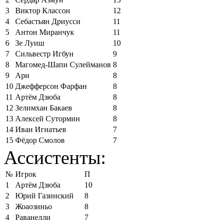
3
Виктор Классон
12
4
Себастьян Дриусси
11
5
Антон Миранчук
11
6
Зе Луиш
10
7
Сильвестр Игбун
9
8
Магомед-Шапи Сулейманов
8
9
Ари
8
10
Джефферсон Фарфан
8
11
Артём Дзюба
8
12
Зелимхан Бакаев
8
13
Алексей Сутормин
8
14
Иван Игнатьев
7
15
Фёдор Смолов
7
Ассистенты:
№
Игрок
П
1
Артём Дзюба
10
2
Юрий Газинский
8
3
Жоаозиньо
8
4
Раванелли
7