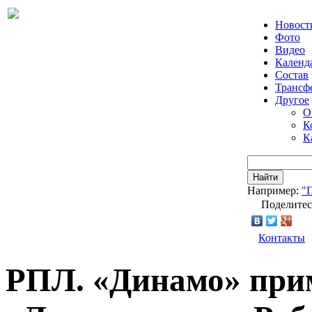
Новост
Фото
Видео
Календ
Состав
Трансф
Другое
О
К
К
Найти
Например:
"
Поделитес
Контакты
РПЛ. «Динамо» при