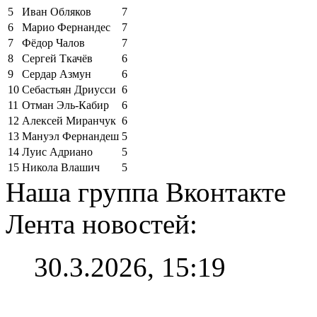
5
Иван Обляков
7
6
Марио Фернандес
7
7
Фёдор Чалов
7
8
Сергей Ткачёв
6
9
Сердар Азмун
6
10
Себастьян Дриусси
6
11
Отман Эль-Кабир
6
12
Алексей Миранчук
6
13
Мануэл Фернандеш
5
14
Луис Адриано
5
15
Никола Влашич
5
Наша группа Вконтакте
Лента новостей:
30.3.2026, 15:19