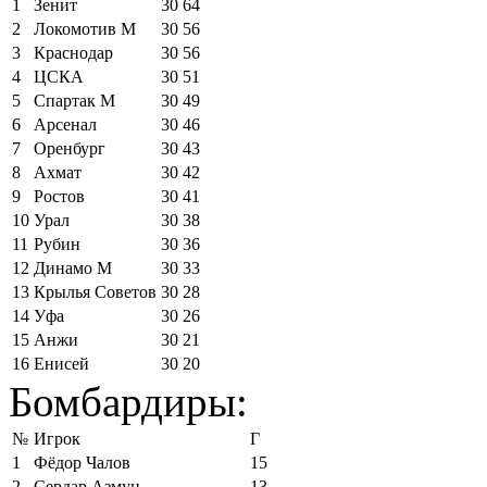
1
Зенит
30
64
2
Локомотив М
30
56
3
Краснодар
30
56
4
ЦСКА
30
51
5
Спартак М
30
49
6
Арсенал
30
46
7
Оренбург
30
43
8
Ахмат
30
42
9
Ростов
30
41
10
Урал
30
38
11
Рубин
30
36
12
Динамо М
30
33
13
Крылья Советов
30
28
14
Уфа
30
26
15
Анжи
30
21
16
Енисей
30
20
Бомбардиры:
№
Игрок
Г
1
Фёдор Чалов
15
2
Сердар Азмун
13