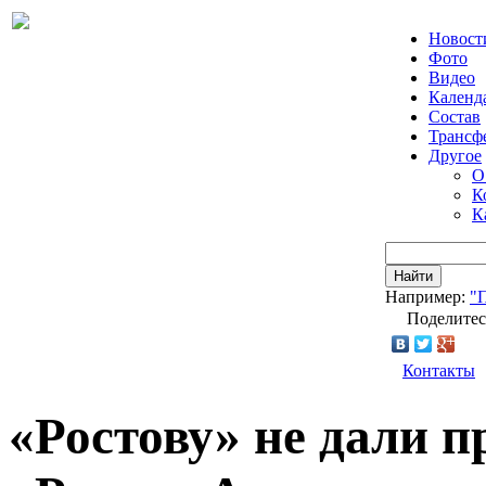
Новост
Фото
Видео
Календ
Состав
Трансф
Другое
О
К
К
Найти
Например:
"
Поделитес
Контакты
«Ростову» не дали п