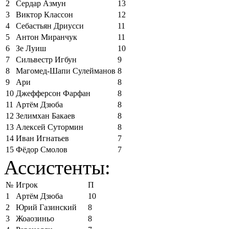
2
Сердар Азмун
13
3
Виктор Классон
12
4
Себастьян Дриусси
11
5
Антон Миранчук
11
6
Зе Луиш
10
7
Сильвестр Игбун
9
8
Магомед-Шапи Сулейманов
8
9
Ари
8
10
Джефферсон Фарфан
8
11
Артём Дзюба
8
12
Зелимхан Бакаев
8
13
Алексей Сутормин
8
14
Иван Игнатьев
7
15
Фёдор Смолов
7
Ассистенты:
№
Игрок
П
1
Артём Дзюба
10
2
Юрий Газинский
8
3
Жоаозиньо
8