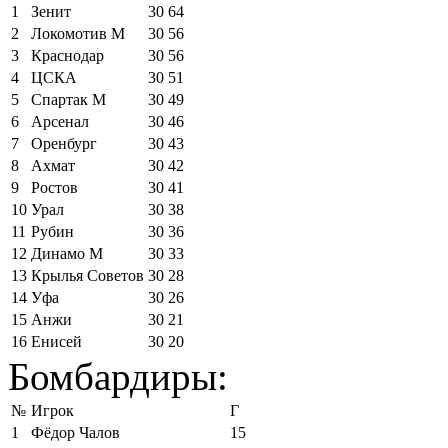
1
Зенит
30
64
2
Локомотив М
30
56
3
Краснодар
30
56
4
ЦСКА
30
51
5
Спартак М
30
49
6
Арсенал
30
46
7
Оренбург
30
43
8
Ахмат
30
42
9
Ростов
30
41
10
Урал
30
38
11
Рубин
30
36
12
Динамо М
30
33
13
Крылья Советов
30
28
14
Уфа
30
26
15
Анжи
30
21
16
Енисей
30
20
Бомбардиры:
№
Игрок
Г
1
Фёдор Чалов
15