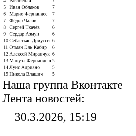
4
Раванелли
7
5
Иван Обляков
7
6
Марио Фернандес
7
7
Фёдор Чалов
7
8
Сергей Ткачёв
6
9
Сердар Азмун
6
10
Себастьян Дриусси
6
11
Отман Эль-Кабир
6
12
Алексей Миранчук
6
13
Мануэл Фернандеш
5
14
Луис Адриано
5
15
Никола Влашич
5
Наша группа Вконтакте
Лента новостей:
30.3.2026, 15:19