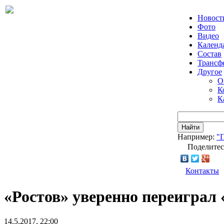
Новост
Фото
Видео
Календ
Состав
Трансф
Другое
О
К
К
Найти
Например:
"
Поделитес
Контакты
«Ростов» уверенно переиграл
14.5.2017, 22:00