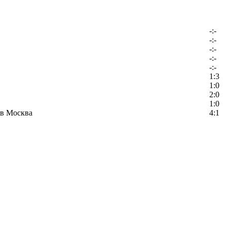
-:-
-:-
-:-
-:-
-:-
1:3
1:0
2:0
1:0
в Москва
4:1