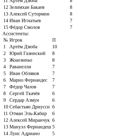
11
Артём Дзюба
8
12
Зелимхан Бакаев
8
13
Алексей Сутормин
8
14
Иван Игнатьев
7
15
Фёдор Смолов
7
Ассистенты:
№
Игрок
П
1
Артём Дзюба
10
2
Юрий Газинский
8
3
Жоаозиньо
8
4
Раванелли
7
5
Иван Обляков
7
6
Марио Фернандес
7
7
Фёдор Чалов
7
8
Сергей Ткачёв
6
9
Сердар Азмун
6
10
Себастьян Дриусси
6
11
Отман Эль-Кабир
6
12
Алексей Миранчук
6
13
Мануэл Фернандеш
5
14
Луис Адриано
5