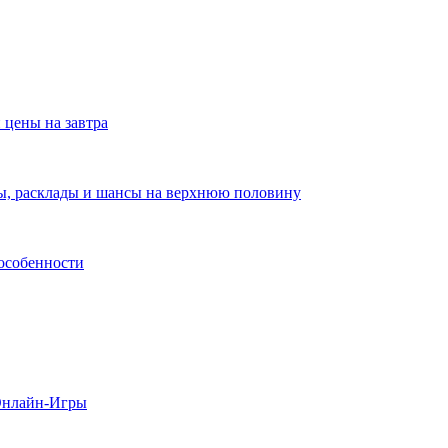
 цены на завтра
зы, расклады и шансы на верхнюю половину
 особенности
 Онлайн-Игры