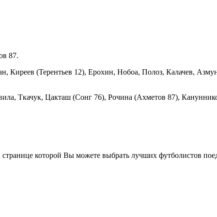
ов 87.
н, Киреев (Терентьев 12), Ерохин, Нобоа, Полоз, Калачев, Азмун
ила, Ткачук, Цакташ (Сонг 76), Рочина (Ахметов 87), Канунник
й странице которой Вы можете выбрать лучших футболистов поед