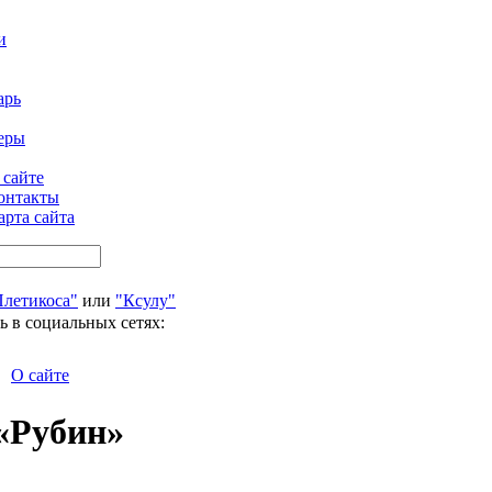
и
арь
еры
 сайте
онтакты
арта сайта
Плетикоса"
или
"Ксулу"
ь в социальных сетях:
О сайте
 «Рубин»