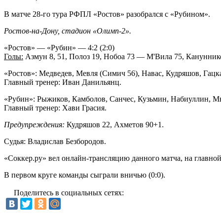
В матче 28-го тура РФПЛ «Ростов» разобрался с «Рубином».
Ростов-на-Дону, стадион «Олимп-2».
«Ростов» — «Рубин» — 4:2 (2:0)
Голы:
Азмун 8, 51, Полоз 19, Нобоа 73 — М'Вила 75, Канунник
«Ростов»: Медведев, Мевля (Симич 56), Навас, Кудряшов, Гацка
Главный тренер: Иван Данильянц.
«Рубин»: Рыжиков, Камболов, Санчес, Кузьмин, Набиуллин, Мв
Главный тренер: Хави Грасия.
Предупреждения:
Кудряшов 22, Ахметов 90+1.
Судья: Владислав Безбородов.
«Соккер.ру»
вел
онлайн-трансляцию
данного матча, на главно
В первом круге команды сыграли вничью (0:0).
Поделитесь в социальных сетях: