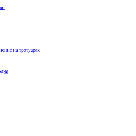
тво
нение на тротуарах
одня