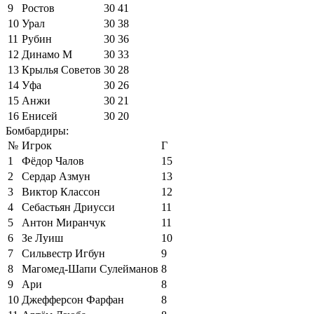
9
Ростов
30
41
10
Урал
30
38
11
Рубин
30
36
12
Динамо М
30
33
13
Крылья Советов
30
28
14
Уфа
30
26
15
Анжи
30
21
16
Енисей
30
20
Бомбардиры:
№
Игрок
Г
1
Фёдор Чалов
15
2
Сердар Азмун
13
3
Виктор Классон
12
4
Себастьян Дриусси
11
5
Антон Миранчук
11
6
Зе Луиш
10
7
Сильвестр Игбун
9
8
Магомед-Шапи Сулейманов
8
9
Ари
8
10
Джефферсон Фарфан
8