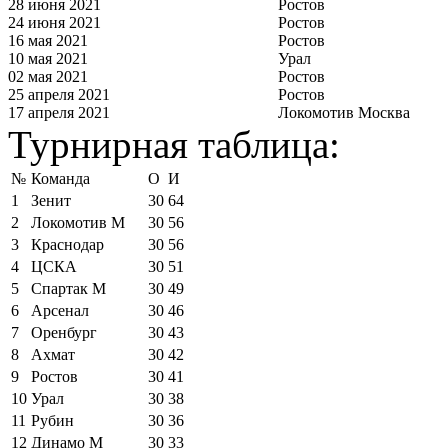
28 июня 2021
Ростов
24 июня 2021
Ростов
16 мая 2021
Ростов
10 мая 2021
Урал
02 мая 2021
Ростов
25 апреля 2021
Ростов
17 апреля 2021
Локомотив Москва
Турнирная таблица:
№
Команда
О
И
1
Зенит
30
64
2
Локомотив М
30
56
3
Краснодар
30
56
4
ЦСКА
30
51
5
Спартак М
30
49
6
Арсенал
30
46
7
Оренбург
30
43
8
Ахмат
30
42
9
Ростов
30
41
10
Урал
30
38
11
Рубин
30
36
12
Динамо М
30
33