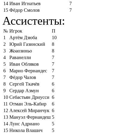
14
Иван Игнатьев
7
15
Фёдор Смолов
7
Ассистенты:
№
Игрок
П
1
Артём Дзюба
10
2
Юрий Газинский
8
3
Жоаозиньо
8
4
Раванелли
7
5
Иван Обляков
7
6
Марио Фернандес
7
7
Фёдор Чалов
7
8
Сергей Ткачёв
6
9
Сердар Азмун
6
10
Себастьян Дриусси
6
11
Отман Эль-Кабир
6
12
Алексей Миранчук
6
13
Мануэл Фернандеш
5
14
Луис Адриано
5
15
Никола Влашич
5