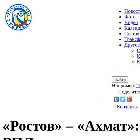
Новос
Фото
Видео
Календ
Состав
Транс
Другое
О
К
К
Найти
Например:
"
Поделитес
Контакты
«Ростов» – «Ахмат»: