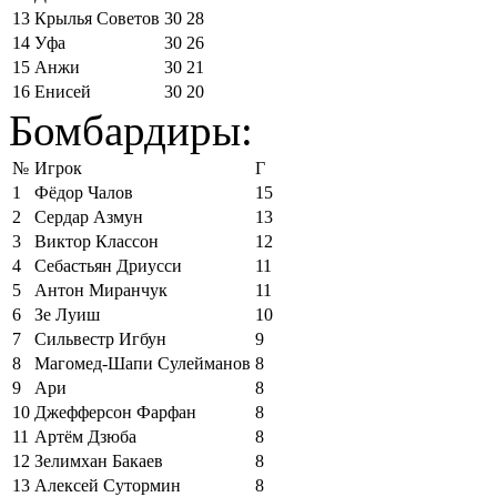
13
Крылья Советов
30
28
14
Уфа
30
26
15
Анжи
30
21
16
Енисей
30
20
Бомбардиры:
№
Игрок
Г
1
Фёдор Чалов
15
2
Сердар Азмун
13
3
Виктор Классон
12
4
Себастьян Дриусси
11
5
Антон Миранчук
11
6
Зе Луиш
10
7
Сильвестр Игбун
9
8
Магомед-Шапи Сулейманов
8
9
Ари
8
10
Джефферсон Фарфан
8
11
Артём Дзюба
8
12
Зелимхан Бакаев
8
13
Алексей Сутормин
8