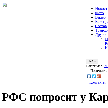
Новост
Фото
Видео
Календ
Состав
Трансф
Другое
О
К
К
Найти
Например:
"
Поделитес
Контакты
РФС попросит у Кар