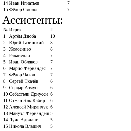
14
Иван Игнатьев
7
15
Фёдор Смолов
7
Ассистенты:
№
Игрок
П
1
Артём Дзюба
10
2
Юрий Газинский
8
3
Жоаозиньо
8
4
Раванелли
7
5
Иван Обляков
7
6
Марио Фернандес
7
7
Фёдор Чалов
7
8
Сергей Ткачёв
6
9
Сердар Азмун
6
10
Себастьян Дриусси
6
11
Отман Эль-Кабир
6
12
Алексей Миранчук
6
13
Мануэл Фернандеш
5
14
Луис Адриано
5
15
Никола Влашич
5