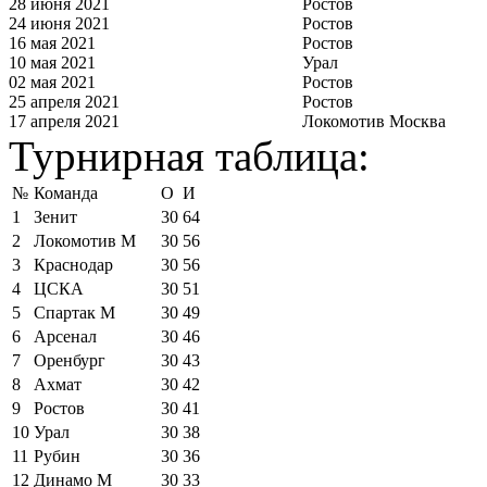
28 июня 2021
Ростов
24 июня 2021
Ростов
16 мая 2021
Ростов
10 мая 2021
Урал
02 мая 2021
Ростов
25 апреля 2021
Ростов
17 апреля 2021
Локомотив Москва
Турнирная таблица:
№
Команда
О
И
1
Зенит
30
64
2
Локомотив М
30
56
3
Краснодар
30
56
4
ЦСКА
30
51
5
Спартак М
30
49
6
Арсенал
30
46
7
Оренбург
30
43
8
Ахмат
30
42
9
Ростов
30
41
10
Урал
30
38
11
Рубин
30
36
12
Динамо М
30
33