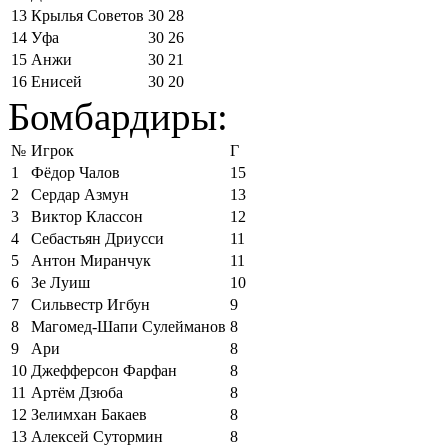
13
Крылья Советов
30
28
14
Уфа
30
26
15
Анжи
30
21
16
Енисей
30
20
Бомбардиры:
№
Игрок
Г
1
Фёдор Чалов
15
2
Сердар Азмун
13
3
Виктор Классон
12
4
Себастьян Дриусси
11
5
Антон Миранчук
11
6
Зе Луиш
10
7
Сильвестр Игбун
9
8
Магомед-Шапи Сулейманов
8
9
Ари
8
10
Джефферсон Фарфан
8
11
Артём Дзюба
8
12
Зелимхан Бакаев
8
13
Алексей Сутормин
8