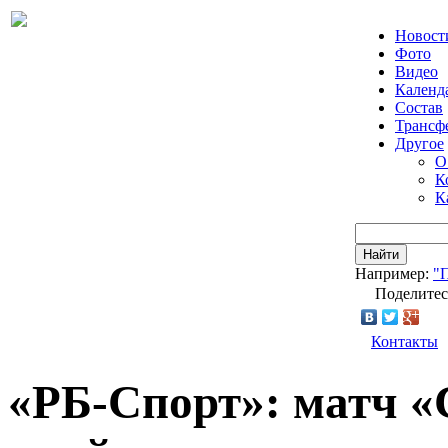
Новост
Фото
Видео
Календ
Состав
Трансф
Другое
О
К
К
Найти
Например:
"
Поделитес
Контакты
«РБ-Спорт»: матч «