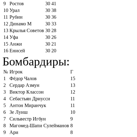
9
Ростов
30
41
10
Урал
30
38
11
Рубин
30
36
12
Динамо М
30
33
13
Крылья Советов
30
28
14
Уфа
30
26
15
Анжи
30
21
16
Енисей
30
20
Бомбардиры:
№
Игрок
Г
1
Фёдор Чалов
15
2
Сердар Азмун
13
3
Виктор Классон
12
4
Себастьян Дриусси
11
5
Антон Миранчук
11
6
Зе Луиш
10
7
Сильвестр Игбун
9
8
Магомед-Шапи Сулейманов
8
9
Ари
8