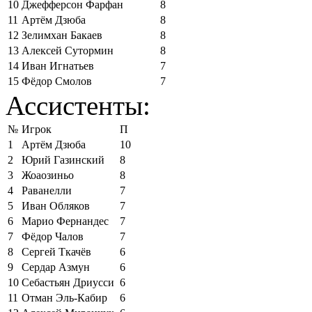
10
Джефферсон Фарфан
8
11
Артём Дзюба
8
12
Зелимхан Бакаев
8
13
Алексей Сутормин
8
14
Иван Игнатьев
7
15
Фёдор Смолов
7
Ассистенты:
№
Игрок
П
1
Артём Дзюба
10
2
Юрий Газинский
8
3
Жоаозиньо
8
4
Раванелли
7
5
Иван Обляков
7
6
Марио Фернандес
7
7
Фёдор Чалов
7
8
Сергей Ткачёв
6
9
Сердар Азмун
6
10
Себастьян Дриусси
6
11
Отман Эль-Кабир
6