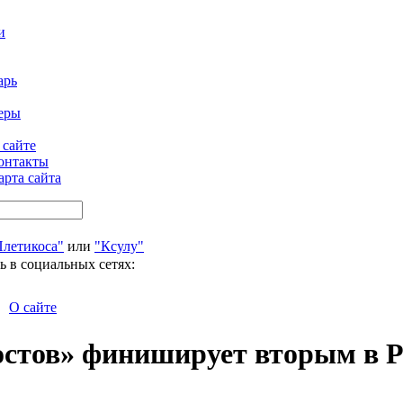
и
арь
еры
 сайте
онтакты
арта сайта
Плетикоса"
или
"Ксулу"
ь в социальных сетях:
О сайте
Ростов» финиширует вторым в