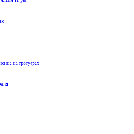
 Онлайн-Игры
тво
нение на тротуарах
одня