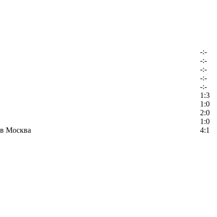
-:-
-:-
-:-
-:-
-:-
1:3
1:0
2:0
1:0
в Москва
4:1