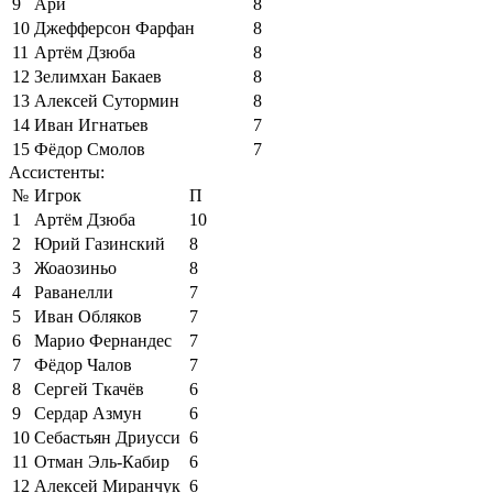
9
Ари
8
10
Джефферсон Фарфан
8
11
Артём Дзюба
8
12
Зелимхан Бакаев
8
13
Алексей Сутормин
8
14
Иван Игнатьев
7
15
Фёдор Смолов
7
Ассистенты:
№
Игрок
П
1
Артём Дзюба
10
2
Юрий Газинский
8
3
Жоаозиньо
8
4
Раванелли
7
5
Иван Обляков
7
6
Марио Фернандес
7
7
Фёдор Чалов
7
8
Сергей Ткачёв
6
9
Сердар Азмун
6
10
Себастьян Дриусси
6
11
Отман Эль-Кабир
6
12
Алексей Миранчук
6