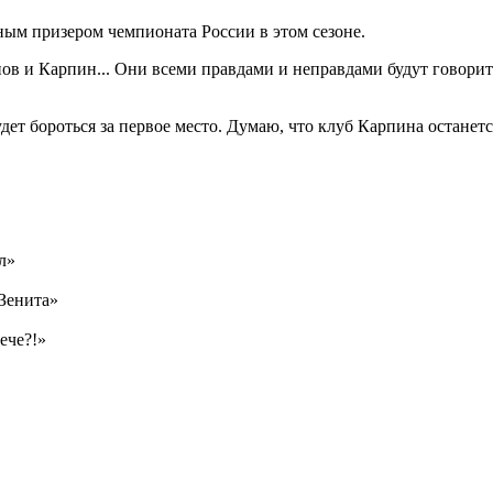
ным призером чемпионата России в этом сезоне.
в и Карпин... Они всеми правдами и неправдами будут говорить,
ет бороться за первое место. Думаю, что клуб Карпина останется
л»
Зенита»
ече?!»