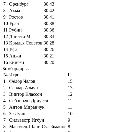
7
Оренбург
30
43
8
Ахмат
30
42
9
Ростов
30
41
10
Урал
30
38
11
Рубин
30
36
12
Динамо М
30
33
13
Крылья Советов
30
28
14
Уфа
30
26
15
Анжи
30
21
16
Енисей
30
20
Бомбардиры:
№
Игрок
Г
1
Фёдор Чалов
15
2
Сердар Азмун
13
3
Виктор Классон
12
4
Себастьян Дриусси
11
5
Антон Миранчук
11
6
Зе Луиш
10
7
Сильвестр Игбун
9
8
Магомед-Шапи Сулейманов
8