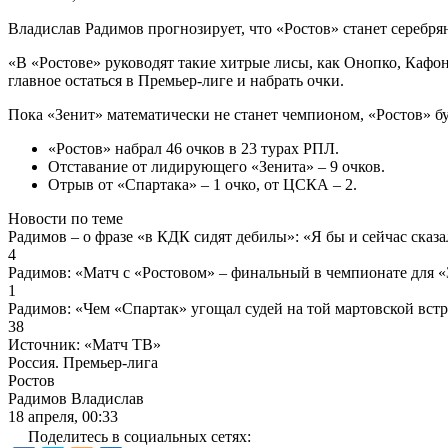
Владислав Радимов прогнозирует, что «Ростов» станет серебря
«В «Ростове» руководят такие хитрые лисы, как Онопко, Кафоно
главное остаться в Премьер‑лиге и набрать очки.
Пока «Зенит» математически не станет чемпионом, «Ростов» буд
«Ростов» набрал 46 очков в 23 турах РПЛ.
Отставание от лидирующего «Зенита» – 9 очков.
Отрыв от «Спартака» – 1 очко, от ЦСКА – 2.
Новости по теме
Радимов – о фразе «в КДК сидят дебилы»: «Я бы и сейчас сказа
4
Радимов: «Матч с «Ростовом» – финальный в чемпионате для «
1
Радимов: «Чем «Спартак» угощал судей на той мартовской встр
38
Источник:
«Матч ТВ»
Россия. Премьер-лига
Ростов
Радимов Владислав
18 апреля, 00:33
Поделитесь в социальных сетях: