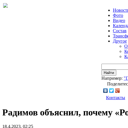
Новост
Фото
Видео
Календ
Состав
Трансф
Другое
О
К
К
Найти
Например:
"
Поделитес
Контакты
Радимов объяснил, почему «
18.4.2023, 02:25