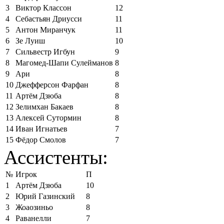
3
Виктор Классон
12
4
Себастьян Дриусси
11
5
Антон Миранчук
11
6
Зе Луиш
10
7
Сильвестр Игбун
9
8
Магомед-Шапи Сулейманов
8
9
Ари
8
10
Джефферсон Фарфан
8
11
Артём Дзюба
8
12
Зелимхан Бакаев
8
13
Алексей Сутормин
8
14
Иван Игнатьев
7
15
Фёдор Смолов
7
Ассистенты:
№
Игрок
П
1
Артём Дзюба
10
2
Юрий Газинский
8
3
Жоаозиньо
8
4
Раванелли
7