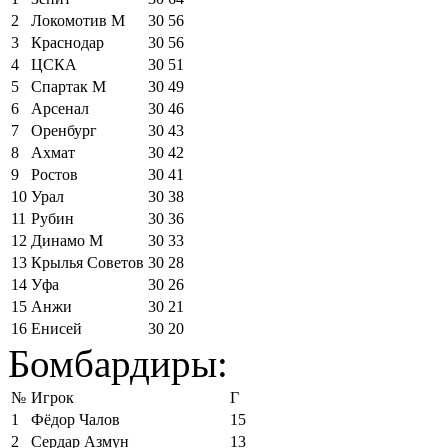
2
Локомотив М
30
56
3
Краснодар
30
56
4
ЦСКА
30
51
5
Спартак М
30
49
6
Арсенал
30
46
7
Оренбург
30
43
8
Ахмат
30
42
9
Ростов
30
41
10
Урал
30
38
11
Рубин
30
36
12
Динамо М
30
33
13
Крылья Советов
30
28
14
Уфа
30
26
15
Анжи
30
21
16
Енисей
30
20
Бомбардиры:
№
Игрок
Г
1
Фёдор Чалов
15
2
Сердар Азмун
13