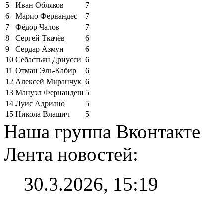
5
Иван Обляков
7
6
Марио Фернандес
7
7
Фёдор Чалов
7
8
Сергей Ткачёв
6
9
Сердар Азмун
6
10
Себастьян Дриусси
6
11
Отман Эль-Кабир
6
12
Алексей Миранчук
6
13
Мануэл Фернандеш
5
14
Луис Адриано
5
15
Никола Влашич
5
Наша группа Вконтакте
Лента новостей:
30.3.2026, 15:19