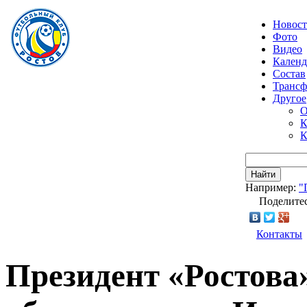
Новос
Фото
Видео
Календ
Состав
Транс
Другое
О
К
К
Найти
Например:
"
Поделитес
Контакты
Президент «Ростова»