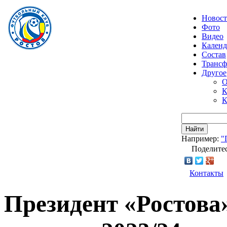
Новос
Фото
Видео
Календ
Состав
Транс
Другое
О
К
К
Найти
Например:
"
Поделитес
Контакты
Президент «Ростова»