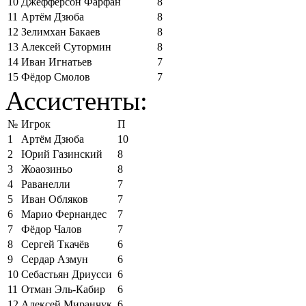
10
Джефферсон Фарфан
8
11
Артём Дзюба
8
12
Зелимхан Бакаев
8
13
Алексей Сутормин
8
14
Иван Игнатьев
7
15
Фёдор Смолов
7
Ассистенты:
№
Игрок
П
1
Артём Дзюба
10
2
Юрий Газинский
8
3
Жоаозиньо
8
4
Раванелли
7
5
Иван Обляков
7
6
Марио Фернандес
7
7
Фёдор Чалов
7
8
Сергей Ткачёв
6
9
Сердар Азмун
6
10
Себастьян Дриусси
6
11
Отман Эль-Кабир
6
12
Алексей Миранчук
6