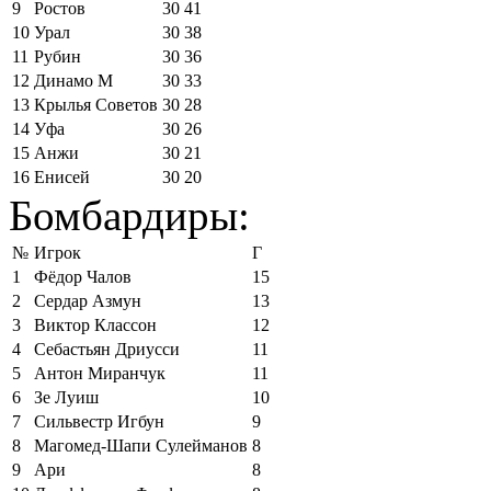
9
Ростов
30
41
10
Урал
30
38
11
Рубин
30
36
12
Динамо М
30
33
13
Крылья Советов
30
28
14
Уфа
30
26
15
Анжи
30
21
16
Енисей
30
20
Бомбардиры:
№
Игрок
Г
1
Фёдор Чалов
15
2
Сердар Азмун
13
3
Виктор Классон
12
4
Себастьян Дриусси
11
5
Антон Миранчук
11
6
Зе Луиш
10
7
Сильвестр Игбун
9
8
Магомед-Шапи Сулейманов
8
9
Ари
8