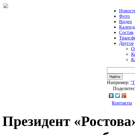
Новост
Фото
Видео
Календ
Состав
Трансф
Другое
О
К
К
Найти
Например:
"
Поделитес
Контакты
Президент «Ростова»