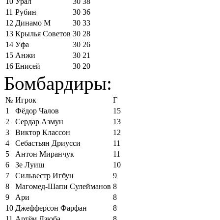
10
Урал
30
38
11
Рубин
30
36
12
Динамо М
30
33
13
Крылья Советов
30
28
14
Уфа
30
26
15
Анжи
30
21
16
Енисей
30
20
Бомбардиры:
№
Игрок
Г
1
Фёдор Чалов
15
2
Сердар Азмун
13
3
Виктор Классон
12
4
Себастьян Дриусси
11
5
Антон Миранчук
11
6
Зе Луиш
10
7
Сильвестр Игбун
9
8
Магомед-Шапи Сулейманов
8
9
Ари
8
10
Джефферсон Фарфан
8
11
Артём Дзюба
8