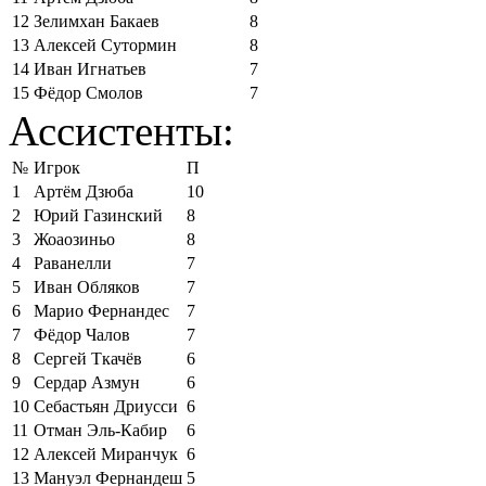
12
Зелимхан Бакаев
8
13
Алексей Сутормин
8
14
Иван Игнатьев
7
15
Фёдор Смолов
7
Ассистенты:
№
Игрок
П
1
Артём Дзюба
10
2
Юрий Газинский
8
3
Жоаозиньо
8
4
Раванелли
7
5
Иван Обляков
7
6
Марио Фернандес
7
7
Фёдор Чалов
7
8
Сергей Ткачёв
6
9
Сердар Азмун
6
10
Себастьян Дриусси
6
11
Отман Эль-Кабир
6
12
Алексей Миранчук
6
13
Мануэл Фернандеш
5