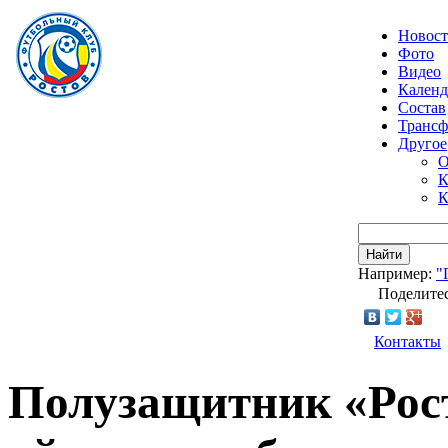
Новос
Фото
Видео
Календ
Состав
Транс
Другое
О
К
К
Найти
Например:
"
Поделитес
Контакты
Полузащитник «Рос