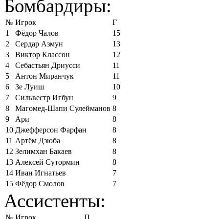
Бомбардиры:
№
Игрок
Г
1
Фёдор Чалов
15
2
Сердар Азмун
13
3
Виктор Классон
12
4
Себастьян Дриусси
11
5
Антон Миранчук
11
6
Зе Луиш
10
7
Сильвестр Игбун
9
8
Магомед-Шапи Сулейманов
8
9
Ари
8
10
Джефферсон Фарфан
8
11
Артём Дзюба
8
12
Зелимхан Бакаев
8
13
Алексей Сутормин
8
14
Иван Игнатьев
7
15
Фёдор Смолов
7
Ассистенты:
№
Игрок
П