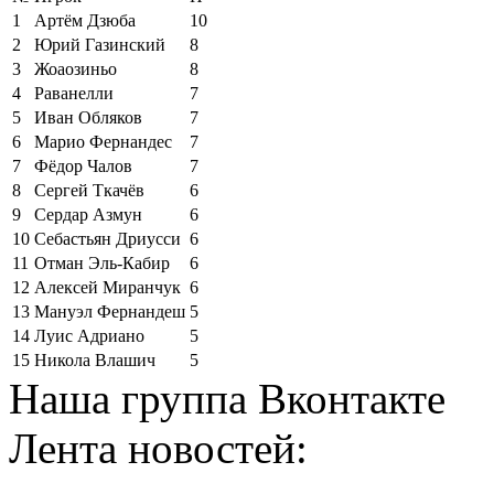
1
Артём Дзюба
10
2
Юрий Газинский
8
3
Жоаозиньо
8
4
Раванелли
7
5
Иван Обляков
7
6
Марио Фернандес
7
7
Фёдор Чалов
7
8
Сергей Ткачёв
6
9
Сердар Азмун
6
10
Себастьян Дриусси
6
11
Отман Эль-Кабир
6
12
Алексей Миранчук
6
13
Мануэл Фернандеш
5
14
Луис Адриано
5
15
Никола Влашич
5
Наша группа Вконтакте
Лента новостей: