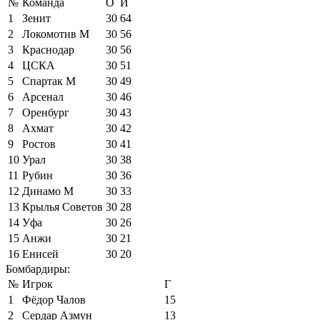
№
Команда
О
И
1
Зенит
30
64
2
Локомотив М
30
56
3
Краснодар
30
56
4
ЦСКА
30
51
5
Спартак М
30
49
6
Арсенал
30
46
7
Оренбург
30
43
8
Ахмат
30
42
9
Ростов
30
41
10
Урал
30
38
11
Рубин
30
36
12
Динамо М
30
33
13
Крылья Советов
30
28
14
Уфа
30
26
15
Анжи
30
21
16
Енисей
30
20
Бомбардиры:
№
Игрок
Г
1
Фёдор Чалов
15
2
Сердар Азмун
13