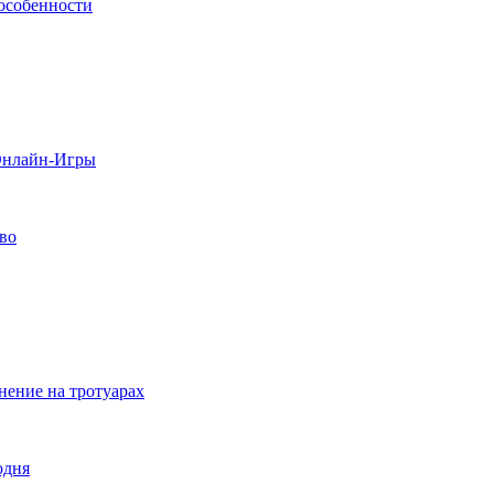
 особенности
 Онлайн-Игры
тво
нение на тротуарах
одня