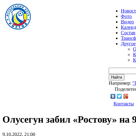
Новос
Фото
Видео
Календ
Состав
Транс
Другое
О
К
К
Найти
Например:
"
Поделитес
Контакты
Олусегун забил «Ростову» на 
9.10.2022, 21:00