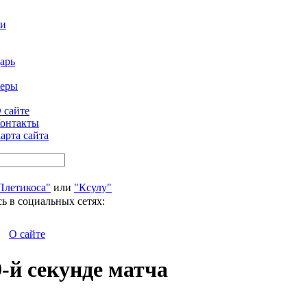
ти
арь
феры
 сайте
онтакты
арта сайта
Плетикоса"
или
"Ксулу"
ь в социальных сетях:
О сайте
9-й секунде матча