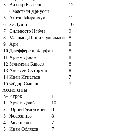
3
Виктор Классон
12
4
Себастьян Дриусси
11
5
Антон Миранчук
11
6
Зе Луиш
10
7
Сильвестр Игбун
9
8
Магомед-Шапи Сулейманов
8
9
Ари
8
10
Джефферсон Фарфан
8
11
Артём Дзюба
8
12
Зелимхан Бакаев
8
13
Алексей Сутормин
8
14
Иван Игнатьев
7
15
Фёдор Смолов
7
Ассистенты:
№
Игрок
П
1
Артём Дзюба
10
2
Юрий Газинский
8
3
Жоаозиньо
8
4
Раванелли
7
5
Иван Обляков
7