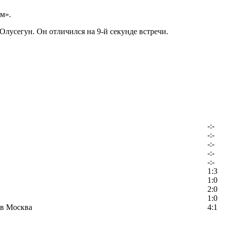
м».
лусегун. Он отличился на 9-й секунде встречи.
-:-
-:-
-:-
-:-
-:-
1:3
1:0
2:0
1:0
в Москва
4:1