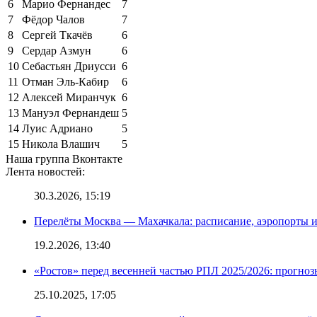
6
Марио Фернандес
7
7
Фёдор Чалов
7
8
Сергей Ткачёв
6
9
Сердар Азмун
6
10
Себастьян Дриусси
6
11
Отман Эль-Кабир
6
12
Алексей Миранчук
6
13
Мануэл Фернандеш
5
14
Луис Адриано
5
15
Никола Влашич
5
Наша группа Вконтакте
Лента новостей:
30.3.2026, 15:19
Перелёты Москва — Махачкала: расписание, аэропорты и
19.2.2026, 13:40
«Ростов» перед весенней частью РПЛ 2025/2026: прогно
25.10.2025, 17:05