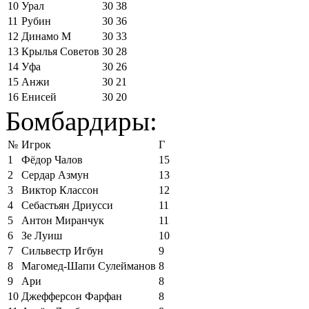
10
Урал
30
38
11
Рубин
30
36
12
Динамо М
30
33
13
Крылья Советов
30
28
14
Уфа
30
26
15
Анжи
30
21
16
Енисей
30
20
Бомбардиры:
№
Игрок
Г
1
Фёдор Чалов
15
2
Сердар Азмун
13
3
Виктор Классон
12
4
Себастьян Дриусси
11
5
Антон Миранчук
11
6
Зе Луиш
10
7
Сильвестр Игбун
9
8
Магомед-Шапи Сулейманов
8
9
Ари
8
10
Джефферсон Фарфан
8