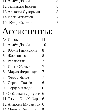
11
Артём Дзюба
8
12
Зелимхан Бакаев
8
13
Алексей Сутормин
8
14
Иван Игнатьев
7
15
Фёдор Смолов
7
Ассистенты:
№
Игрок
П
1
Артём Дзюба
10
2
Юрий Газинский
8
3
Жоаозиньо
8
4
Раванелли
7
5
Иван Обляков
7
6
Марио Фернандес
7
7
Фёдор Чалов
7
8
Сергей Ткачёв
6
9
Сердар Азмун
6
10
Себастьян Дриусси
6
11
Отман Эль-Кабир
6
12
Алексей Миранчук
6
13
Мануэл Фернандеш
5