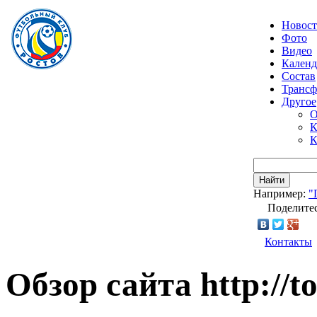
Новос
Фото
Видео
Календ
Состав
Транс
Другое
О
К
К
Найти
Например:
"
Поделитес
Контакты
Обзор сайта http://t