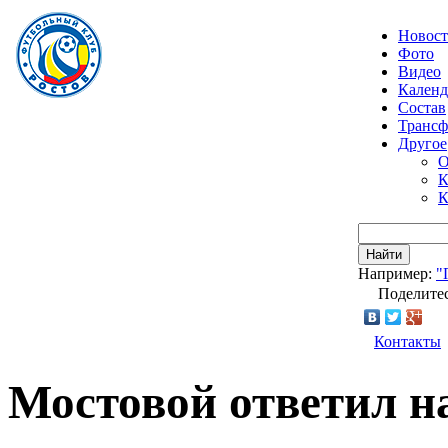
Новос
Фото
Видео
Календ
Состав
Транс
Другое
О
К
К
Найти
Например:
"
Поделитес
Контакты
Мостовой ответил н