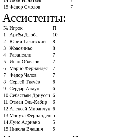
14
Иван Игнатьев
7
15
Фёдор Смолов
7
Ассистенты:
№
Игрок
П
1
Артём Дзюба
10
2
Юрий Газинский
8
3
Жоаозиньо
8
4
Раванелли
7
5
Иван Обляков
7
6
Марио Фернандес
7
7
Фёдор Чалов
7
8
Сергей Ткачёв
6
9
Сердар Азмун
6
10
Себастьян Дриусси
6
11
Отман Эль-Кабир
6
12
Алексей Миранчук
6
13
Мануэл Фернандеш
5
14
Луис Адриано
5
15
Никола Влашич
5