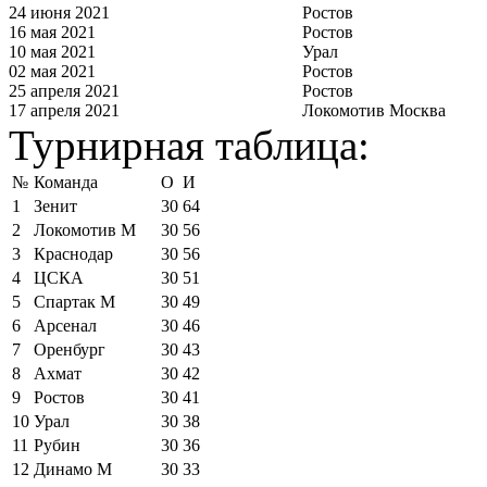
24 июня 2021
Ростов
16 мая 2021
Ростов
10 мая 2021
Урал
02 мая 2021
Ростов
25 апреля 2021
Ростов
17 апреля 2021
Локомотив Москва
Турнирная таблица:
№
Команда
О
И
1
Зенит
30
64
2
Локомотив М
30
56
3
Краснодар
30
56
4
ЦСКА
30
51
5
Спартак М
30
49
6
Арсенал
30
46
7
Оренбург
30
43
8
Ахмат
30
42
9
Ростов
30
41
10
Урал
30
38
11
Рубин
30
36
12
Динамо М
30
33