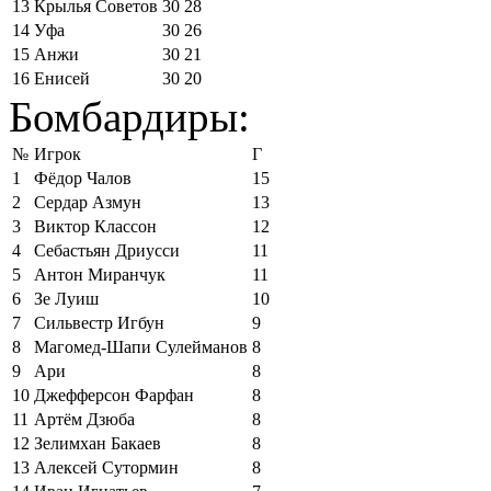
13
Крылья Советов
30
28
14
Уфа
30
26
15
Анжи
30
21
16
Енисей
30
20
Бомбардиры:
№
Игрок
Г
1
Фёдор Чалов
15
2
Сердар Азмун
13
3
Виктор Классон
12
4
Себастьян Дриусси
11
5
Антон Миранчук
11
6
Зе Луиш
10
7
Сильвестр Игбун
9
8
Магомед-Шапи Сулейманов
8
9
Ари
8
10
Джефферсон Фарфан
8
11
Артём Дзюба
8
12
Зелимхан Бакаев
8
13
Алексей Сутормин
8