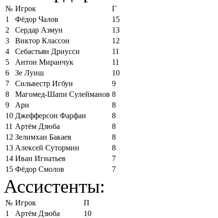
№
Игрок
Г
1
Фёдор Чалов
15
2
Сердар Азмун
13
3
Виктор Классон
12
4
Себастьян Дриусси
11
5
Антон Миранчук
11
6
Зе Луиш
10
7
Сильвестр Игбун
9
8
Магомед-Шапи Сулейманов
8
9
Ари
8
10
Джефферсон Фарфан
8
11
Артём Дзюба
8
12
Зелимхан Бакаев
8
13
Алексей Сутормин
8
14
Иван Игнатьев
7
15
Фёдор Смолов
7
Ассистенты:
№
Игрок
П
1
Артём Дзюба
10