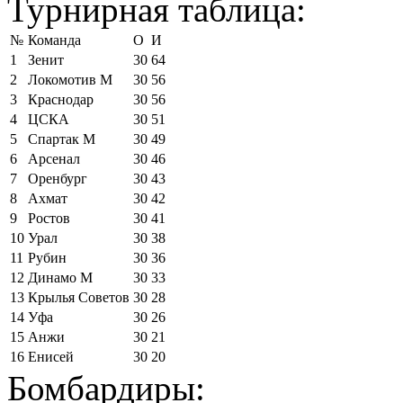
Турнирная таблица:
№
Команда
О
И
1
Зенит
30
64
2
Локомотив М
30
56
3
Краснодар
30
56
4
ЦСКА
30
51
5
Спартак М
30
49
6
Арсенал
30
46
7
Оренбург
30
43
8
Ахмат
30
42
9
Ростов
30
41
10
Урал
30
38
11
Рубин
30
36
12
Динамо М
30
33
13
Крылья Советов
30
28
14
Уфа
30
26
15
Анжи
30
21
16
Енисей
30
20
Бомбардиры: