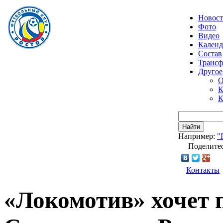
Новос
Фото
Видео
Календ
Состав
Транс
Другое
О
К
К
Найти
Например:
"
Поделитес
Контакты
«Локомотив» хочет 