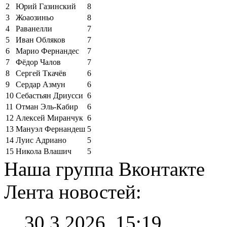
2
Юрий Газинский
8
3
Жоаозиньо
8
4
Раванелли
7
5
Иван Обляков
7
6
Марио Фернандес
7
7
Фёдор Чалов
7
8
Сергей Ткачёв
6
9
Сердар Азмун
6
10
Себастьян Дриусси
6
11
Отман Эль-Кабир
6
12
Алексей Миранчук
6
13
Мануэл Фернандеш
5
14
Луис Адриано
5
15
Никола Влашич
5
Наша группа Вконтакте
Лента новостей:
30.3.2026, 15:19