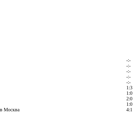
-:-
-:-
-:-
-:-
-:-
1:3
1:0
2:0
1:0
в Москва
4:1