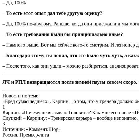
– Да, 100%.
– То есть этот опыт дал тебе другую оценку?
– Да, 100% по-другому. Раньше, когда они приезжали и мы могли
– То есть требования были бы принципиально иные?
– Намного выше. Вот мы сейчас кого-то смотрим. И легионер дол
– Благодаря этому ты понял, что это было чуть-чуть, а каза
– После того, как они ушли – можно разбираться, анализировать,
ЛЧ и РПЛ возвращаются после зимней паузы совсем скоро. 
Новости по теме
«Бред сумасшедшего». Карпин – о том, что у тренера должно 
1
Карпин: «Почему не вызываю Головина? Как мне его после «П
Слуцкий – Карпину: «Тренерская карьера – вообще непонятно, 
3
Источник:
«Коммент.Шоу»
Россия. Премьер-лига