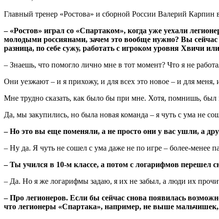
Главный тренер «Ростова» и сборной России Валерий Карпин 
– «Ростов» играл со «Спартаком», когда уже уехали легион
молодыми россиянами, зачем это вообще нужно? Вы сейчас 
разница, по себе сужу, работать с игроком уровня Хвичи ил
– Знаешь, что помогло лично мне в тот момент? Что я не работ
Они уезжают – и я прихожу, и для всех это новое – и для меня, 
Мне трудно сказать, как было бы при мне. Хотя, помнишь, бы
Да, мы закупились, но была новая команда – я чуть с ума не со
– Но это вы еще поменяли, а не просто они у вас ушли, а др
– Ну да. Я чуть не сошел с ума даже не по игре – более-менее 
– Ты учился в 10-м классе, а потом с логарифмов перешел с
– Да. Но я же логарифмы задаю, я их не забыл, а люди их прочи
– Про легионеров. Если бы сейчас снова появилась возможн
что легионеры «Спартака», например, не выше мальчишек, 