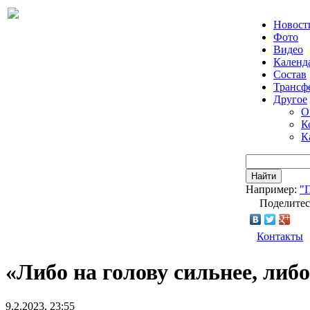
Новост
Фото
Видео
Календ
Состав
Трансф
Другое
О
К
К
Найти
Например:
"
Поделитес
Контакты
«Либо на голову сильнее, либ
9.2.2023, 23:55