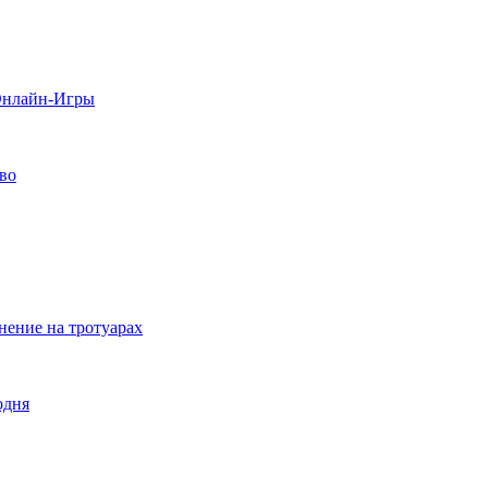
 Онлайн-Игры
тво
нение на тротуарах
одня