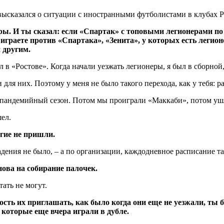
высказался о ситуации с иностранными футболистами в клубах 
еры. И ты сказал: если «Спартак» с топовыми легионерами п
играете против «Спартака», «Зенита», у которых есть легио
и другим.
ал в «Ростове». Когда начали уезжать легионеры, я был в сборной
и для них. Поэтому у меня не было такого перехода, как у тебя: р
л пандемийный сезон. Потом мы проиграли «Маккаби», потом уш
шел.
угие не пришли.
падения не было, – а по организации, каждодневное расписание та
нова на собирание палочек.
тать не могут.
ость их приглашать, как было когда они еще не уезжали, ты 
которые еще вчера играли в дубле.