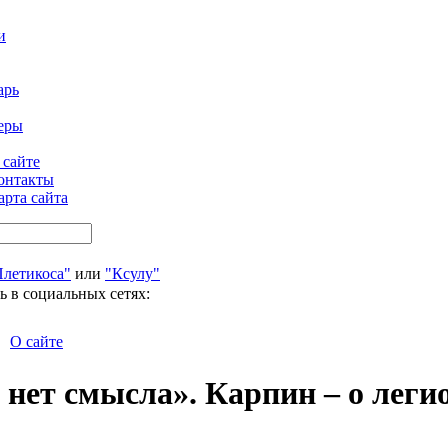
и
арь
еры
 сайте
онтакты
арта сайта
Плетикоса"
или
"Ксулу"
ь в социальных сетях:
О сайте
о нет смысла». Карпин – о лег