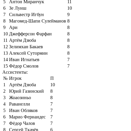
5
Антон Миранчук
11
6
Зе Луиш
10
7
Сильвестр Игбун
9
8
Магомед-Шапи Сулейманов
8
9
Ари
8
10
Джефферсон Фарфан
8
11
Артём Дзюба
8
12
Зелимхан Бакаев
8
13
Алексей Сутормин
8
14
Иван Игнатьев
7
15
Фёдор Смолов
7
Ассистенты:
№
Игрок
П
1
Артём Дзюба
10
2
Юрий Газинский
8
3
Жоаозиньо
8
4
Раванелли
7
5
Иван Обляков
7
6
Марио Фернандес
7
7
Фёдор Чалов
7
8
Сергей Ткачёв
6