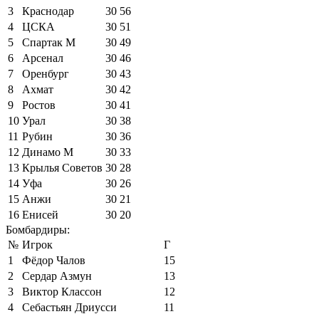
3
Краснодар
30
56
4
ЦСКА
30
51
5
Спартак М
30
49
6
Арсенал
30
46
7
Оренбург
30
43
8
Ахмат
30
42
9
Ростов
30
41
10
Урал
30
38
11
Рубин
30
36
12
Динамо М
30
33
13
Крылья Советов
30
28
14
Уфа
30
26
15
Анжи
30
21
16
Енисей
30
20
Бомбардиры:
№
Игрок
Г
1
Фёдор Чалов
15
2
Сердар Азмун
13
3
Виктор Классон
12
4
Себастьян Дриусси
11