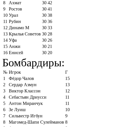
8
Ахмат
30
42
9
Ростов
30
41
10
Урал
30
38
11
Рубин
30
36
12
Динамо М
30
33
13
Крылья Советов
30
28
14
Уфа
30
26
15
Анжи
30
21
16
Енисей
30
20
Бомбардиры:
№
Игрок
Г
1
Фёдор Чалов
15
2
Сердар Азмун
13
3
Виктор Классон
12
4
Себастьян Дриусси
11
5
Антон Миранчук
11
6
Зе Луиш
10
7
Сильвестр Игбун
9
8
Магомед-Шапи Сулейманов
8