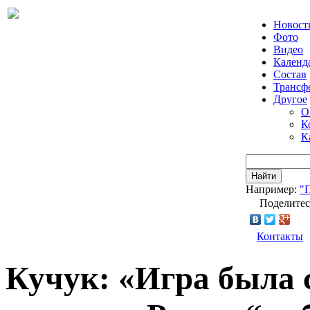
Новост
Фото
Видео
Календ
Состав
Трансф
Другое
О
К
К
Найти
Например:
"
Поделитес
Контакты
Кучук: «Игра была 