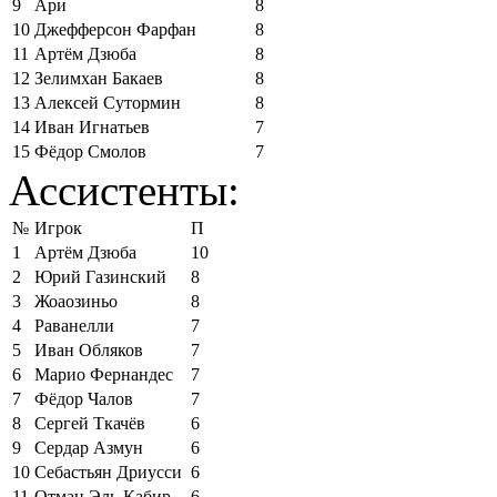
9
Ари
8
10
Джефферсон Фарфан
8
11
Артём Дзюба
8
12
Зелимхан Бакаев
8
13
Алексей Сутормин
8
14
Иван Игнатьев
7
15
Фёдор Смолов
7
Ассистенты:
№
Игрок
П
1
Артём Дзюба
10
2
Юрий Газинский
8
3
Жоаозиньо
8
4
Раванелли
7
5
Иван Обляков
7
6
Марио Фернандес
7
7
Фёдор Чалов
7
8
Сергей Ткачёв
6
9
Сердар Азмун
6
10
Себастьян Дриусси
6
11
Отман Эль-Кабир
6