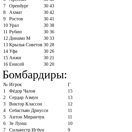
7
Оренбург
30
43
8
Ахмат
30
42
9
Ростов
30
41
10
Урал
30
38
11
Рубин
30
36
12
Динамо М
30
33
13
Крылья Советов
30
28
14
Уфа
30
26
15
Анжи
30
21
16
Енисей
30
20
Бомбардиры:
№
Игрок
Г
1
Фёдор Чалов
15
2
Сердар Азмун
13
3
Виктор Классон
12
4
Себастьян Дриусси
11
5
Антон Миранчук
11
6
Зе Луиш
10
7
Сильвестр Игбун
9