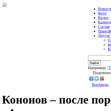
Новост
Фото
Видео
Календ
Состав
Трансф
Другое
О
К
К
Найти
Например:
"
Поделитес
Контакты
Кононов – после пор