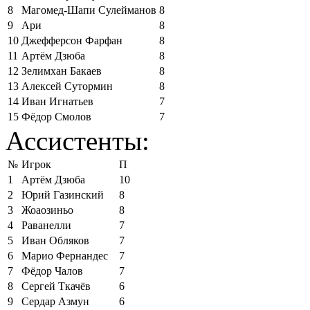
8
Магомед-Шапи Сулейманов
8
9
Ари
8
10
Джефферсон Фарфан
8
11
Артём Дзюба
8
12
Зелимхан Бакаев
8
13
Алексей Сутормин
8
14
Иван Игнатьев
7
15
Фёдор Смолов
7
Ассистенты:
№
Игрок
П
1
Артём Дзюба
10
2
Юрий Газинский
8
3
Жоаозиньо
8
4
Раванелли
7
5
Иван Обляков
7
6
Марио Фернандес
7
7
Фёдор Чалов
7
8
Сергей Ткачёв
6
9
Сердар Азмун
6