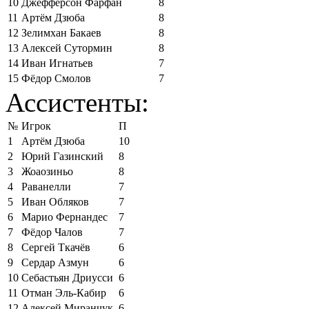
10
Джефферсон Фарфан
8
11
Артём Дзюба
8
12
Зелимхан Бакаев
8
13
Алексей Сутормин
8
14
Иван Игнатьев
7
15
Фёдор Смолов
7
Ассистенты:
№
Игрок
П
1
Артём Дзюба
10
2
Юрий Газинский
8
3
Жоаозиньо
8
4
Раванелли
7
5
Иван Обляков
7
6
Марио Фернандес
7
7
Фёдор Чалов
7
8
Сергей Ткачёв
6
9
Сердар Азмун
6
10
Себастьян Дриусси
6
11
Отман Эль-Кабир
6
12
Алексей Миранчук
6