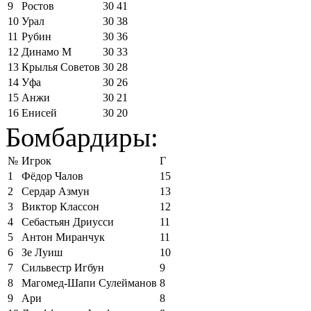
9
Ростов
30
41
10
Урал
30
38
11
Рубин
30
36
12
Динамо М
30
33
13
Крылья Советов
30
28
14
Уфа
30
26
15
Анжи
30
21
16
Енисей
30
20
Бомбардиры:
№
Игрок
Г
1
Фёдор Чалов
15
2
Сердар Азмун
13
3
Виктор Классон
12
4
Себастьян Дриусси
11
5
Антон Миранчук
11
6
Зе Луиш
10
7
Сильвестр Игбун
9
8
Магомед-Шапи Сулейманов
8
9
Ари
8