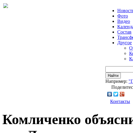
Новост
Фото
Видео
Календ
Состав
Трансф
Другое
О
К
К
Найти
Например:
"
Поделитес
Контакты
Комличенко объясни