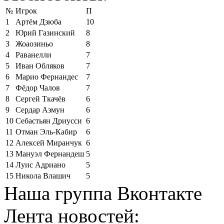
№
Игрок
П
1
Артём Дзюба
10
2
Юрий Газинский
8
3
Жоаозиньо
8
4
Раванелли
7
5
Иван Обляков
7
6
Марио Фернандес
7
7
Фёдор Чалов
7
8
Сергей Ткачёв
6
9
Сердар Азмун
6
10
Себастьян Дриусси
6
11
Отман Эль-Кабир
6
12
Алексей Миранчук
6
13
Мануэл Фернандеш
5
14
Луис Адриано
5
15
Никола Влашич
5
Наша группа Вконтакте
Лента новостей: