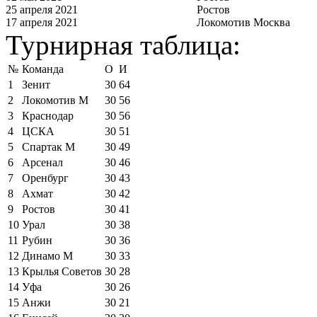
25 апреля 2021
Ростов
17 апреля 2021
Локомотив Москва
Турнирная таблица:
№
Команда
О
И
1
Зенит
30
64
2
Локомотив М
30
56
3
Краснодар
30
56
4
ЦСКА
30
51
5
Спартак М
30
49
6
Арсенал
30
46
7
Оренбург
30
43
8
Ахмат
30
42
9
Ростов
30
41
10
Урал
30
38
11
Рубин
30
36
12
Динамо М
30
33
13
Крылья Советов
30
28
14
Уфа
30
26
15
Анжи
30
21