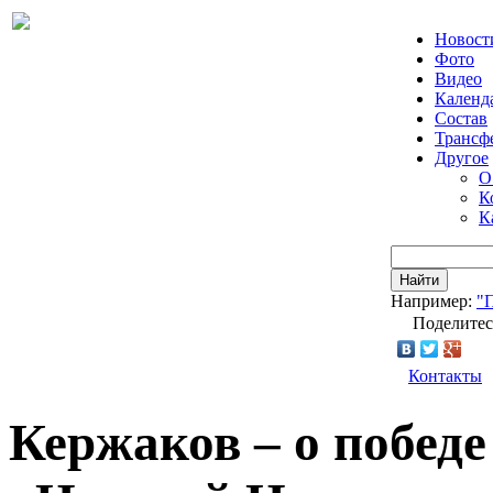
Новост
Фото
Видео
Календ
Состав
Трансф
Другое
О
К
К
Найти
Например:
"
Поделитес
Контакты
Кержаков – о победе