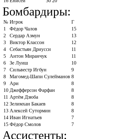
16
Енисей
30
20
Бомбардиры:
№
Игрок
Г
1
Фёдор Чалов
15
2
Сердар Азмун
13
3
Виктор Классон
12
4
Себастьян Дриусси
11
5
Антон Миранчук
11
6
Зе Луиш
10
7
Сильвестр Игбун
9
8
Магомед-Шапи Сулейманов
8
9
Ари
8
10
Джефферсон Фарфан
8
11
Артём Дзюба
8
12
Зелимхан Бакаев
8
13
Алексей Сутормин
8
14
Иван Игнатьев
7
15
Фёдор Смолов
7
Ассистенты: