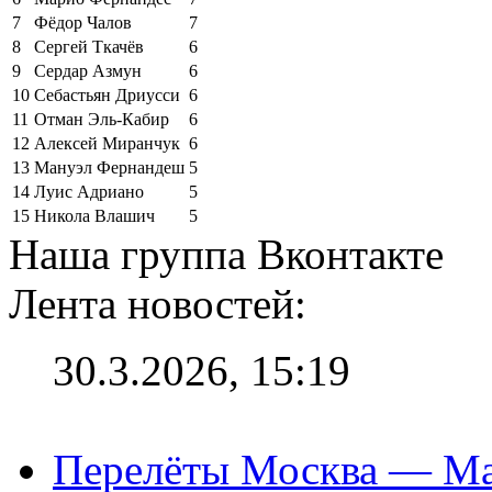
7
Фёдор Чалов
7
8
Сергей Ткачёв
6
9
Сердар Азмун
6
10
Себастьян Дриусси
6
11
Отман Эль-Кабир
6
12
Алексей Миранчук
6
13
Мануэл Фернандеш
5
14
Луис Адриано
5
15
Никола Влашич
5
Наша группа Вконтакте
Лента новостей:
30.3.2026, 15:19
Перелёты Москва — Мах