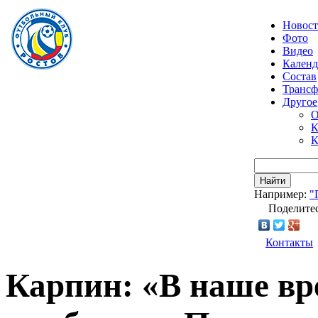
Новос
Фото
Видео
Календ
Состав
Транс
Другое
О
К
К
Найти
Например:
"
Поделитес
Контакты
Карпин: «В наше вре