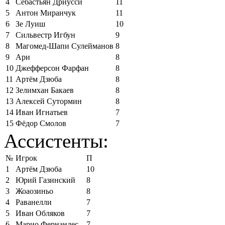
4
Себастьян Дриусси
11
5
Антон Миранчук
11
6
Зе Луиш
10
7
Сильвестр Игбун
9
8
Магомед-Шапи Сулейманов
8
9
Ари
8
10
Джефферсон Фарфан
8
11
Артём Дзюба
8
12
Зелимхан Бакаев
8
13
Алексей Сутормин
8
14
Иван Игнатьев
7
15
Фёдор Смолов
7
Ассистенты:
№
Игрок
П
1
Артём Дзюба
10
2
Юрий Газинский
8
3
Жоаозиньо
8
4
Раванелли
7
5
Иван Обляков
7
6
Марио Фернандес
7