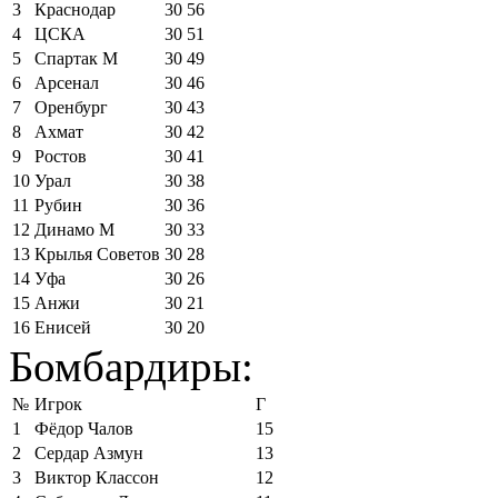
3
Краснодар
30
56
4
ЦСКА
30
51
5
Спартак М
30
49
6
Арсенал
30
46
7
Оренбург
30
43
8
Ахмат
30
42
9
Ростов
30
41
10
Урал
30
38
11
Рубин
30
36
12
Динамо М
30
33
13
Крылья Советов
30
28
14
Уфа
30
26
15
Анжи
30
21
16
Енисей
30
20
Бомбардиры:
№
Игрок
Г
1
Фёдор Чалов
15
2
Сердар Азмун
13
3
Виктор Классон
12