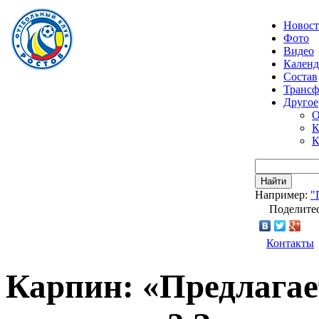
Новос
Фото
Видео
Календ
Состав
Транс
Другое
О
К
К
Найти
Например:
"
Поделитес
Контакты
Карпин: «Предлагае