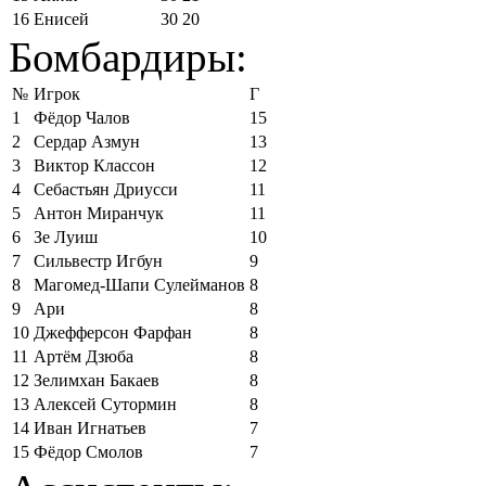
16
Енисей
30
20
Бомбардиры:
№
Игрок
Г
1
Фёдор Чалов
15
2
Сердар Азмун
13
3
Виктор Классон
12
4
Себастьян Дриусси
11
5
Антон Миранчук
11
6
Зе Луиш
10
7
Сильвестр Игбун
9
8
Магомед-Шапи Сулейманов
8
9
Ари
8
10
Джефферсон Фарфан
8
11
Артём Дзюба
8
12
Зелимхан Бакаев
8
13
Алексей Сутормин
8
14
Иван Игнатьев
7
15
Фёдор Смолов
7