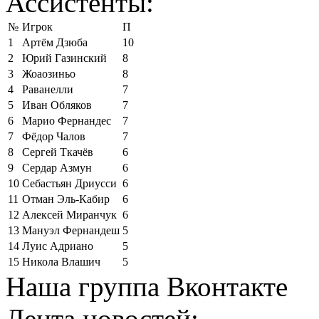
Ассистенты:
№
Игрок
П
1
Артём Дзюба
10
2
Юрий Газинский
8
3
Жоаозиньо
8
4
Раванелли
7
5
Иван Обляков
7
6
Марио Фернандес
7
7
Фёдор Чалов
7
8
Сергей Ткачёв
6
9
Сердар Азмун
6
10
Себастьян Дриусси
6
11
Отман Эль-Кабир
6
12
Алексей Миранчук
6
13
Мануэл Фернандеш
5
14
Луис Адриано
5
15
Никола Влашич
5
Наша группа Вконтакте
Лента новостей: