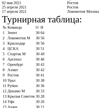
02 мая 2021
Ростов
25 апреля 2021
Ростов
17 апреля 2021
Локомотив Москва
Турнирная таблица:
№
Команда
О
И
1
Зенит
30
64
2
Локомотив М
30
56
3
Краснодар
30
56
4
ЦСКА
30
51
5
Спартак М
30
49
6
Арсенал
30
46
7
Оренбург
30
43
8
Ахмат
30
42
9
Ростов
30
41
10
Урал
30
38
11
Рубин
30
36
12
Динамо М
30
33
13
Крылья Советов
30
28
14
Уфа
30
26
15
Анжи
30
21