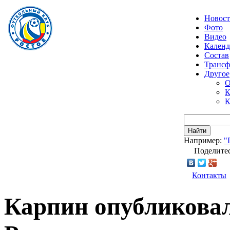
Новос
Фото
Видео
Календ
Состав
Транс
Другое
О
К
К
Найти
Например:
"
Поделитес
Контакты
Карпин опубликовал