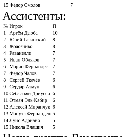
15
Фёдор Смолов
7
Ассистенты:
№
Игрок
П
1
Артём Дзюба
10
2
Юрий Газинский
8
3
Жоаозиньо
8
4
Раванелли
7
5
Иван Обляков
7
6
Марио Фернандес
7
7
Фёдор Чалов
7
8
Сергей Ткачёв
6
9
Сердар Азмун
6
10
Себастьян Дриусси
6
11
Отман Эль-Кабир
6
12
Алексей Миранчук
6
13
Мануэл Фернандеш
5
14
Луис Адриано
5
15
Никола Влашич
5