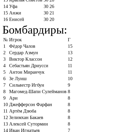
14
Уфа
30
26
15
Анжи
30
21
16
Енисей
30
20
Бомбардиры:
№
Игрок
Г
1
Фёдор Чалов
15
2
Сердар Азмун
13
3
Виктор Классон
12
4
Себастьян Дриусси
11
5
Антон Миранчук
11
6
Зе Луиш
10
7
Сильвестр Игбун
9
8
Магомед-Шапи Сулейманов
8
9
Ари
8
10
Джефферсон Фарфан
8
11
Артём Дзюба
8
12
Зелимхан Бакаев
8
13
Алексей Сутормин
8
14
Иван Игнатьев
7