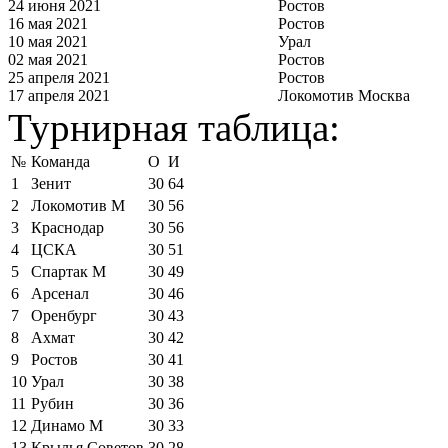
24 июня 2021
Ростов
16 мая 2021
Ростов
10 мая 2021
Урал
02 мая 2021
Ростов
25 апреля 2021
Ростов
17 апреля 2021
Локомотив Москва
Турнирная таблица:
№
Команда
О
И
1
Зенит
30
64
2
Локомотив М
30
56
3
Краснодар
30
56
4
ЦСКА
30
51
5
Спартак М
30
49
6
Арсенал
30
46
7
Оренбург
30
43
8
Ахмат
30
42
9
Ростов
30
41
10
Урал
30
38
11
Рубин
30
36
12
Динамо М
30
33
13
Крылья Советов
30
28