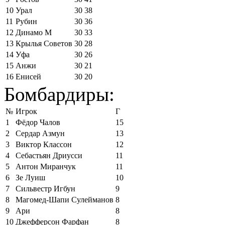
10
Урал
30
38
11
Рубин
30
36
12
Динамо М
30
33
13
Крылья Советов
30
28
14
Уфа
30
26
15
Анжи
30
21
16
Енисей
30
20
Бомбардиры:
№
Игрок
Г
1
Фёдор Чалов
15
2
Сердар Азмун
13
3
Виктор Классон
12
4
Себастьян Дриусси
11
5
Антон Миранчук
11
6
Зе Луиш
10
7
Сильвестр Игбун
9
8
Магомед-Шапи Сулейманов
8
9
Ари
8
10
Джефферсон Фарфан
8