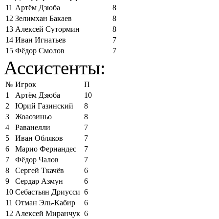
11
Артём Дзюба
8
12
Зелимхан Бакаев
8
13
Алексей Сутормин
8
14
Иван Игнатьев
7
15
Фёдор Смолов
7
Ассистенты:
№
Игрок
П
1
Артём Дзюба
10
2
Юрий Газинский
8
3
Жоаозиньо
8
4
Раванелли
7
5
Иван Обляков
7
6
Марио Фернандес
7
7
Фёдор Чалов
7
8
Сергей Ткачёв
6
9
Сердар Азмун
6
10
Себастьян Дриусси
6
11
Отман Эль-Кабир
6
12
Алексей Миранчук
6