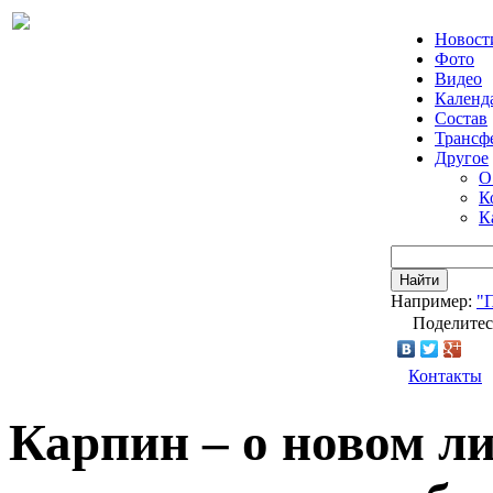
Новост
Фото
Видео
Календ
Состав
Трансф
Другое
О
К
К
Найти
Например:
"
Поделитес
Контакты
Карпин – о новом л