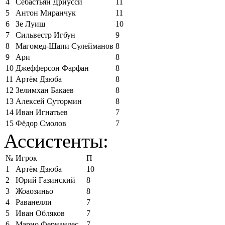
4
Себастьян Дриусси
11
5
Антон Миранчук
11
6
Зе Луиш
10
7
Сильвестр Игбун
9
8
Магомед-Шапи Сулейманов
8
9
Ари
8
10
Джефферсон Фарфан
8
11
Артём Дзюба
8
12
Зелимхан Бакаев
8
13
Алексей Сутормин
8
14
Иван Игнатьев
7
15
Фёдор Смолов
7
Ассистенты:
№
Игрок
П
1
Артём Дзюба
10
2
Юрий Газинский
8
3
Жоаозиньо
8
4
Раванелли
7
5
Иван Обляков
7
6
Марио Фернандес
7