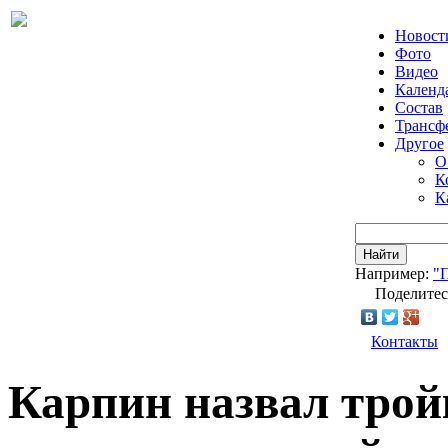
Новост
Фото
Видео
Календ
Состав
Трансф
Другое
О
К
К
Найти
Например:
"
Поделитес
Контакты
Карпин назвал трой