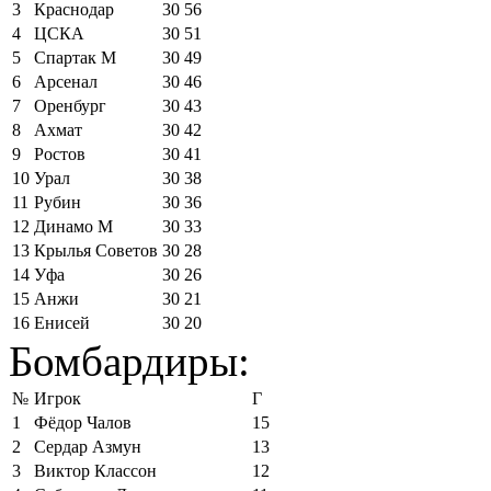
3
Краснодар
30
56
4
ЦСКА
30
51
5
Спартак М
30
49
6
Арсенал
30
46
7
Оренбург
30
43
8
Ахмат
30
42
9
Ростов
30
41
10
Урал
30
38
11
Рубин
30
36
12
Динамо М
30
33
13
Крылья Советов
30
28
14
Уфа
30
26
15
Анжи
30
21
16
Енисей
30
20
Бомбардиры:
№
Игрок
Г
1
Фёдор Чалов
15
2
Сердар Азмун
13
3
Виктор Классон
12