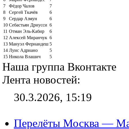
7
Фёдор Чалов
7
8
Сергей Ткачёв
6
9
Сердар Азмун
6
10
Себастьян Дриусси
6
11
Отман Эль-Кабир
6
12
Алексей Миранчук
6
13
Мануэл Фернандеш
5
14
Луис Адриано
5
15
Никола Влашич
5
Наша группа Вконтакте
Лента новостей:
30.3.2026, 15:19
Перелёты Москва — Мах