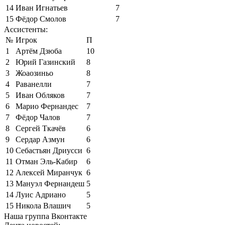
14
Иван Игнатьев
7
15
Фёдор Смолов
7
Ассистенты:
№
Игрок
П
1
Артём Дзюба
10
2
Юрий Газинский
8
3
Жоаозиньо
8
4
Раванелли
7
5
Иван Обляков
7
6
Марио Фернандес
7
7
Фёдор Чалов
7
8
Сергей Ткачёв
6
9
Сердар Азмун
6
10
Себастьян Дриусси
6
11
Отман Эль-Кабир
6
12
Алексей Миранчук
6
13
Мануэл Фернандеш
5
14
Луис Адриано
5
15
Никола Влашич
5
Наша группа Вконтакте