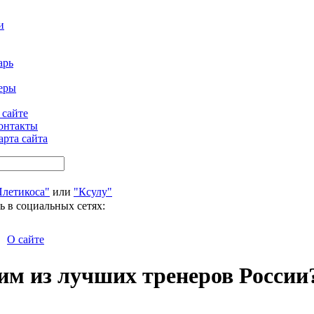
и
арь
еры
 сайте
онтакты
арта сайта
Плетикоса"
или
"Ксулу"
ь в социальных сетях:
О сайте
м из лучших тренеров России?