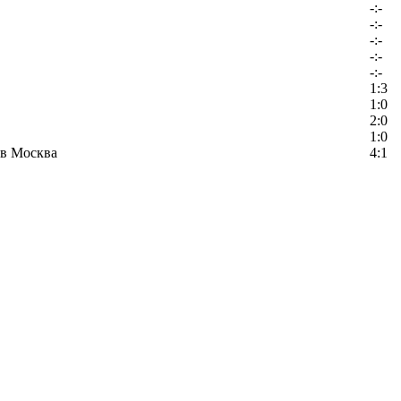
-:-
-:-
-:-
-:-
-:-
1:3
1:0
2:0
1:0
в Москва
4:1