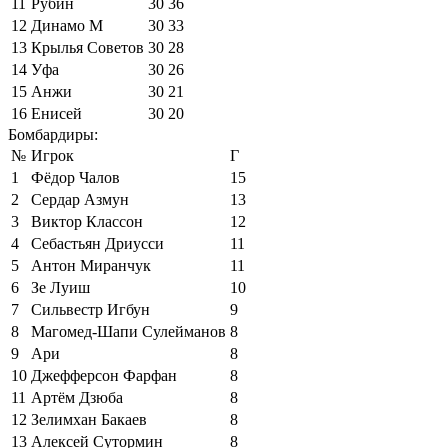
11
Рубин
30
36
12
Динамо М
30
33
13
Крылья Советов
30
28
14
Уфа
30
26
15
Анжи
30
21
16
Енисей
30
20
Бомбардиры:
№
Игрок
Г
1
Фёдор Чалов
15
2
Сердар Азмун
13
3
Виктор Классон
12
4
Себастьян Дриусси
11
5
Антон Миранчук
11
6
Зе Луиш
10
7
Сильвестр Игбун
9
8
Магомед-Шапи Сулейманов
8
9
Ари
8
10
Джефферсон Фарфан
8
11
Артём Дзюба
8
12
Зелимхан Бакаев
8
13
Алексей Сутормин
8