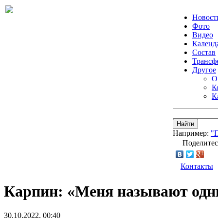
Новост
Фото
Видео
Календ
Состав
Трансф
Другое
О
К
К
Найти
Например:
"
Поделитес
Контакты
Карпин: «Меня называют одни
30.10.2022, 00:40