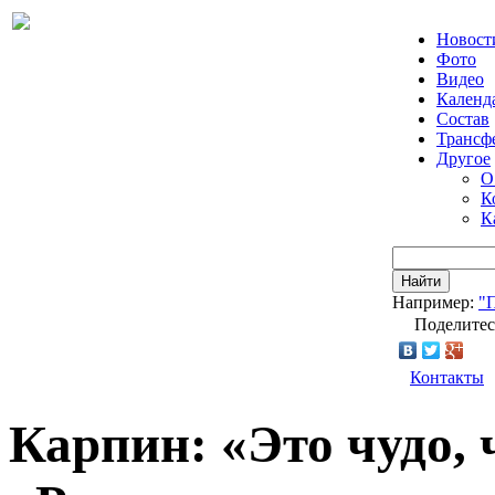
Новост
Фото
Видео
Календ
Состав
Трансф
Другое
О
К
К
Найти
Например:
"
Поделитес
Контакты
Карпин: «Это чудо, 