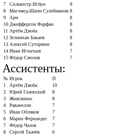
7
Сильвестр Игбун
9
8
Магомед-Шапи Сулейманов
8
9
Ари
8
10
Джефферсон Фарфан
8
11
Артём Дзюба
8
12
Зелимхан Бакаев
8
13
Алексей Сутормин
8
14
Иван Игнатьев
7
15
Фёдор Смолов
7
Ассистенты:
№
Игрок
П
1
Артём Дзюба
10
2
Юрий Газинский
8
3
Жоаозиньо
8
4
Раванелли
7
5
Иван Обляков
7
6
Марио Фернандес
7
7
Фёдор Чалов
7
8
Сергей Ткачёв
6