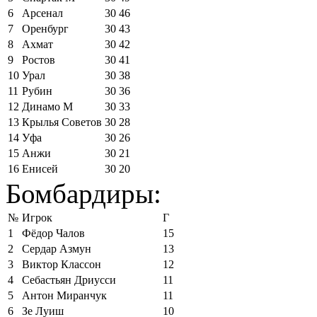
6
Арсенал
30
46
7
Оренбург
30
43
8
Ахмат
30
42
9
Ростов
30
41
10
Урал
30
38
11
Рубин
30
36
12
Динамо М
30
33
13
Крылья Советов
30
28
14
Уфа
30
26
15
Анжи
30
21
16
Енисей
30
20
Бомбардиры:
№
Игрок
Г
1
Фёдор Чалов
15
2
Сердар Азмун
13
3
Виктор Классон
12
4
Себастьян Дриусси
11
5
Антон Миранчук
11
6
Зе Луиш
10