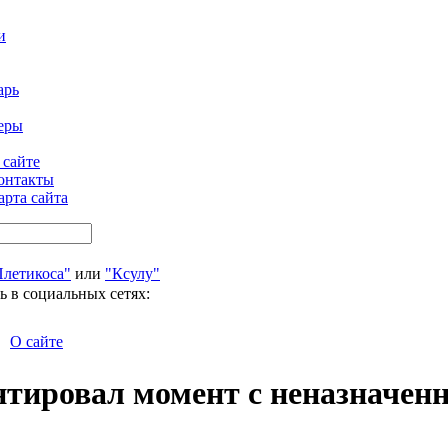
и
арь
еры
 сайте
онтакты
арта сайта
Плетикоса"
или
"Ксулу"
ь в социальных сетях:
О сайте
тировал момент с неназначен