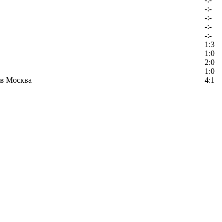
-:-
-:-
-:-
-:-
1:3
1:0
2:0
1:0
в Москва
4:1