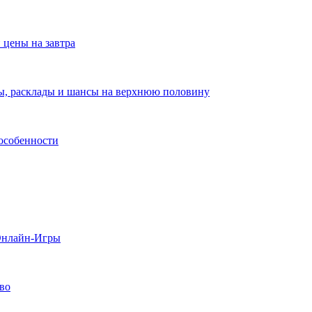
 цены на завтра
зы, расклады и шансы на верхнюю половину
 особенности
 Онлайн-Игры
тво