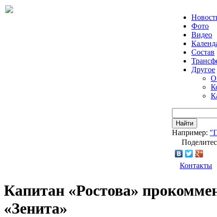
Новост
Фото
Видео
Календ
Состав
Трансф
Другое
О
К
К
Найти
Например:
"
Поделитес
Контакты
Капитан «Ростова» прокоммен
«Зенита»