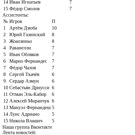
14
Иван Игнатьев
7
15
Фёдор Смолов
7
Ассистенты:
№
Игрок
П
1
Артём Дзюба
10
2
Юрий Газинский
8
3
Жоаозиньо
8
4
Раванелли
7
5
Иван Обляков
7
6
Марио Фернандес
7
7
Фёдор Чалов
7
8
Сергей Ткачёв
6
9
Сердар Азмун
6
10
Себастьян Дриусси
6
11
Отман Эль-Кабир
6
12
Алексей Миранчук
6
13
Мануэл Фернандеш
5
14
Луис Адриано
5
15
Никола Влашич
5
Наша группа Вконтакте
Лента новостей: