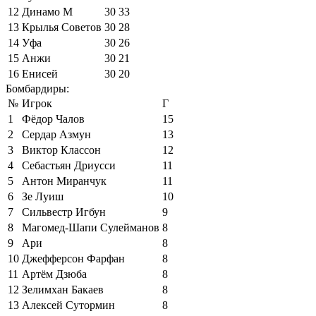
12
Динамо М
30
33
13
Крылья Советов
30
28
14
Уфа
30
26
15
Анжи
30
21
16
Енисей
30
20
Бомбардиры:
№
Игрок
Г
1
Фёдор Чалов
15
2
Сердар Азмун
13
3
Виктор Классон
12
4
Себастьян Дриусси
11
5
Антон Миранчук
11
6
Зе Луиш
10
7
Сильвестр Игбун
9
8
Магомед-Шапи Сулейманов
8
9
Ари
8
10
Джефферсон Фарфан
8
11
Артём Дзюба
8
12
Зелимхан Бакаев
8
13
Алексей Сутормин
8