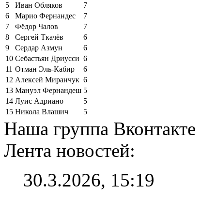
5
Иван Обляков
7
6
Марио Фернандес
7
7
Фёдор Чалов
7
8
Сергей Ткачёв
6
9
Сердар Азмун
6
10
Себастьян Дриусси
6
11
Отман Эль-Кабир
6
12
Алексей Миранчук
6
13
Мануэл Фернандеш
5
14
Луис Адриано
5
15
Никола Влашич
5
Наша группа Вконтакте
Лента новостей:
30.3.2026, 15:19