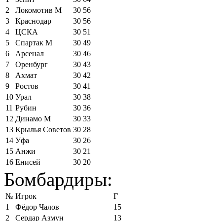
2
Локомотив М
30
56
3
Краснодар
30
56
4
ЦСКА
30
51
5
Спартак М
30
49
6
Арсенал
30
46
7
Оренбург
30
43
8
Ахмат
30
42
9
Ростов
30
41
10
Урал
30
38
11
Рубин
30
36
12
Динамо М
30
33
13
Крылья Советов
30
28
14
Уфа
30
26
15
Анжи
30
21
16
Енисей
30
20
Бомбардиры:
№
Игрок
Г
1
Фёдор Чалов
15
2
Сердар Азмун
13