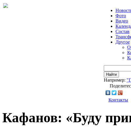
Новост
Фото
Видео
Календ
Состав
Трансф
Другое
О
К
К
Найти
Например:
"
Поделитес
Контакты
Кафанов: «Буду при