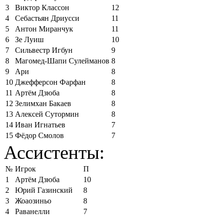
3
Виктор Классон
12
4
Себастьян Дриусси
11
5
Антон Миранчук
11
6
Зе Луиш
10
7
Сильвестр Игбун
9
8
Магомед-Шапи Сулейманов
8
9
Ари
8
10
Джефферсон Фарфан
8
11
Артём Дзюба
8
12
Зелимхан Бакаев
8
13
Алексей Сутормин
8
14
Иван Игнатьев
7
15
Фёдор Смолов
7
Ассистенты:
№
Игрок
П
1
Артём Дзюба
10
2
Юрий Газинский
8
3
Жоаозиньо
8
4
Раванелли
7