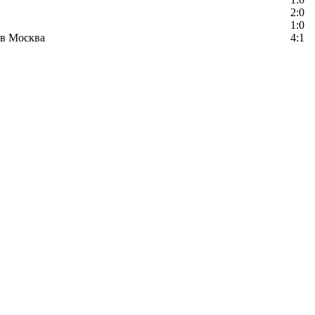
2:0
1:0
в Москва
4:1