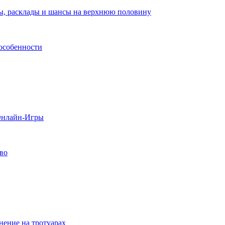
зы, расклады и шансы на верхнюю половину
 особенности
 Онлайн-Игры
тво
нение на тротуарах