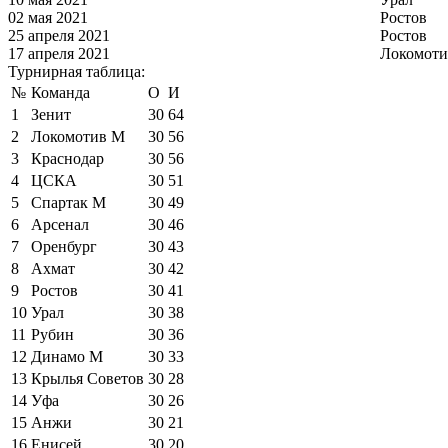
02 мая 2021
Ростов
25 апреля 2021
Ростов
17 апреля 2021
Локомоти
Турнирная таблица:
№
Команда
О
И
1
Зенит
30
64
2
Локомотив М
30
56
3
Краснодар
30
56
4
ЦСКА
30
51
5
Спартак М
30
49
6
Арсенал
30
46
7
Оренбург
30
43
8
Ахмат
30
42
9
Ростов
30
41
10
Урал
30
38
11
Рубин
30
36
12
Динамо М
30
33
13
Крылья Советов
30
28
14
Уфа
30
26
15
Анжи
30
21
16
Енисей
30
20