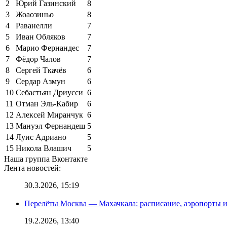
2
Юрий Газинский
8
3
Жоаозиньо
8
4
Раванелли
7
5
Иван Обляков
7
6
Марио Фернандес
7
7
Фёдор Чалов
7
8
Сергей Ткачёв
6
9
Сердар Азмун
6
10
Себастьян Дриусси
6
11
Отман Эль-Кабир
6
12
Алексей Миранчук
6
13
Мануэл Фернандеш
5
14
Луис Адриано
5
15
Никола Влашич
5
Наша группа Вконтакте
Лента новостей:
30.3.2026, 15:19
Перелёты Москва — Махачкала: расписание, аэропорты и
19.2.2026, 13:40