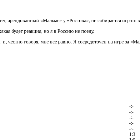
, арендованный «Мальме» у «Ростова», не собирается играть в
кая будет реакция, но я в Россию не поеду.
 и, честно говоря, мне всe равно. Я сосредоточен на игре за «
-:-
-:-
-:-
-:-
-:-
1:3
1:0