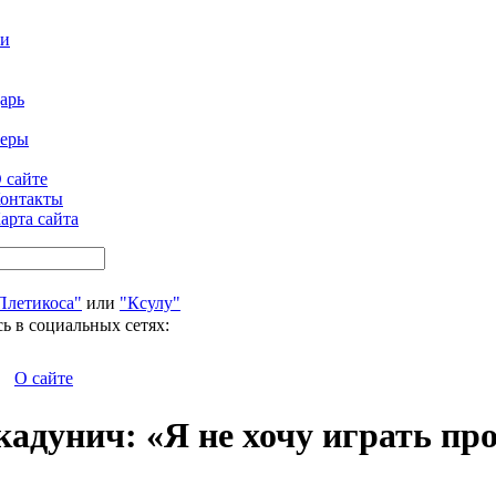
ти
арь
феры
 сайте
онтакты
арта сайта
Плетикоса"
или
"Ксулу"
ь в социальных сетях:
О сайте
дунич: «Я не хочу играть про