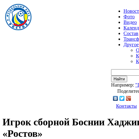
Новос
Фото
Видео
Календ
Состав
Транс
Другое
О
К
К
Найти
Например:
"
Поделитес
Контакты
Игрок сборной Боснии Хаджика
«Ростов»