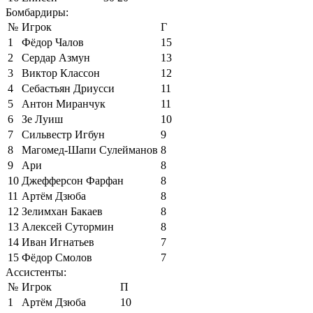
Бомбардиры:
№
Игрок
Г
1
Фёдор Чалов
15
2
Сердар Азмун
13
3
Виктор Классон
12
4
Себастьян Дриусси
11
5
Антон Миранчук
11
6
Зе Луиш
10
7
Сильвестр Игбун
9
8
Магомед-Шапи Сулейманов
8
9
Ари
8
10
Джефферсон Фарфан
8
11
Артём Дзюба
8
12
Зелимхан Бакаев
8
13
Алексей Сутормин
8
14
Иван Игнатьев
7
15
Фёдор Смолов
7
Ассистенты:
№
Игрок
П
1
Артём Дзюба
10