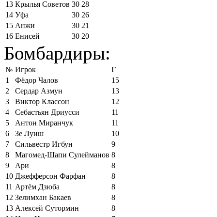
13
Крылья Советов
30
28
14
Уфа
30
26
15
Анжи
30
21
16
Енисей
30
20
Бомбардиры:
№
Игрок
Г
1
Фёдор Чалов
15
2
Сердар Азмун
13
3
Виктор Классон
12
4
Себастьян Дриусси
11
5
Антон Миранчук
11
6
Зе Луиш
10
7
Сильвестр Игбун
9
8
Магомед-Шапи Сулейманов
8
9
Ари
8
10
Джефферсон Фарфан
8
11
Артём Дзюба
8
12
Зелимхан Бакаев
8
13
Алексей Сутормин
8