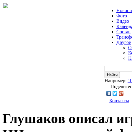
Новост
Фото
Видео
Календ
Состав
Трансф
Другое
О
К
К
Найти
Например:
"
Поделитес
Контакты
Глушаков описал иг