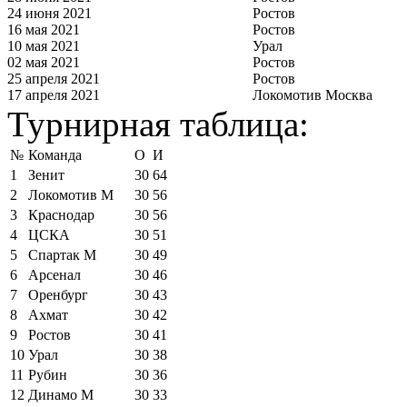
24 июня 2021
Ростов
16 мая 2021
Ростов
10 мая 2021
Урал
02 мая 2021
Ростов
25 апреля 2021
Ростов
17 апреля 2021
Локомотив Москва
Турнирная таблица:
№
Команда
О
И
1
Зенит
30
64
2
Локомотив М
30
56
3
Краснодар
30
56
4
ЦСКА
30
51
5
Спартак М
30
49
6
Арсенал
30
46
7
Оренбург
30
43
8
Ахмат
30
42
9
Ростов
30
41
10
Урал
30
38
11
Рубин
30
36
12
Динамо М
30
33