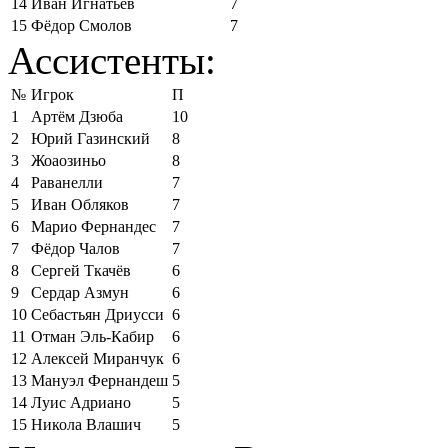
14
Иван Игнатьев
7
15
Фёдор Смолов
7
Ассистенты:
№
Игрок
П
1
Артём Дзюба
10
2
Юрий Газинский
8
3
Жоаозиньо
8
4
Раванелли
7
5
Иван Обляков
7
6
Марио Фернандес
7
7
Фёдор Чалов
7
8
Сергей Ткачёв
6
9
Сердар Азмун
6
10
Себастьян Дриусси
6
11
Отман Эль-Кабир
6
12
Алексей Миранчук
6
13
Мануэл Фернандеш
5
14
Луис Адриано
5
15
Никола Влашич
5