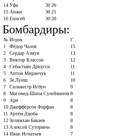
14
Уфа
30
26
15
Анжи
30
21
16
Енисей
30
20
Бомбардиры:
№
Игрок
Г
1
Фёдор Чалов
15
2
Сердар Азмун
13
3
Виктор Классон
12
4
Себастьян Дриусси
11
5
Антон Миранчук
11
6
Зе Луиш
10
7
Сильвестр Игбун
9
8
Магомед-Шапи Сулейманов
8
9
Ари
8
10
Джефферсон Фарфан
8
11
Артём Дзюба
8
12
Зелимхан Бакаев
8
13
Алексей Сутормин
8
14
Иван Игнатьев
7