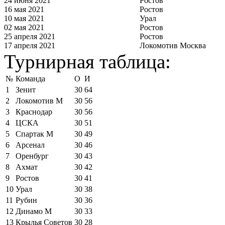
24 июня 2021
Ростов
16 мая 2021
Ростов
10 мая 2021
Урал
02 мая 2021
Ростов
25 апреля 2021
Ростов
17 апреля 2021
Локомотив Москва
Турнирная таблица:
№
Команда
О
И
1
Зенит
30
64
2
Локомотив М
30
56
3
Краснодар
30
56
4
ЦСКА
30
51
5
Спартак М
30
49
6
Арсенал
30
46
7
Оренбург
30
43
8
Ахмат
30
42
9
Ростов
30
41
10
Урал
30
38
11
Рубин
30
36
12
Динамо М
30
33
13
Крылья Советов
30
28