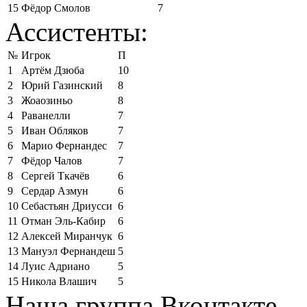
15
Фёдор Смолов
7
Ассистенты:
№
Игрок
П
1
Артём Дзюба
10
2
Юрий Газинский
8
3
Жоаозиньо
8
4
Раванелли
7
5
Иван Обляков
7
6
Марио Фернандес
7
7
Фёдор Чалов
7
8
Сергей Ткачёв
6
9
Сердар Азмун
6
10
Себастьян Дриусси
6
11
Отман Эль-Кабир
6
12
Алексей Миранчук
6
13
Мануэл Фернандеш
5
14
Луис Адриано
5
15
Никола Влашич
5
Наша группа Вконтакте