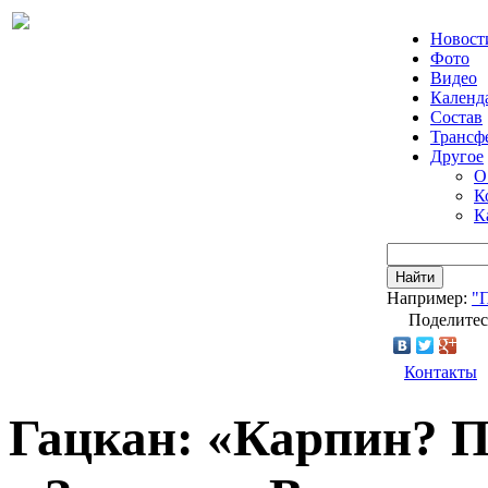
Новост
Фото
Видео
Календ
Состав
Трансф
Другое
О
К
К
Найти
Например:
"
Поделитес
Контакты
Гацкан: «Карпин? П