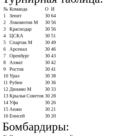
№
Команда
О
И
1
Зенит
30
64
2
Локомотив М
30
56
3
Краснодар
30
56
4
ЦСКА
30
51
5
Спартак М
30
49
6
Арсенал
30
46
7
Оренбург
30
43
8
Ахмат
30
42
9
Ростов
30
41
10
Урал
30
38
11
Рубин
30
36
12
Динамо М
30
33
13
Крылья Советов
30
28
14
Уфа
30
26
15
Анжи
30
21
16
Енисей
30
20
Бомбардиры: