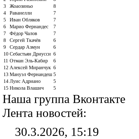
3
Жоаозиньо
8
4
Раванелли
7
5
Иван Обляков
7
6
Марио Фернандес
7
7
Фёдор Чалов
7
8
Сергей Ткачёв
6
9
Сердар Азмун
6
10
Себастьян Дриусси
6
11
Отман Эль-Кабир
6
12
Алексей Миранчук
6
13
Мануэл Фернандеш
5
14
Луис Адриано
5
15
Никола Влашич
5
Наша группа Вконтакте
Лента новостей:
30.3.2026, 15:19