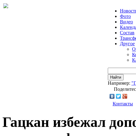
Новост
Фото
Видео
Календ
Состав
Трансф
Другое
О
К
К
Найти
Например:
"
Поделитес
Контакты
Гацкан избежал доп