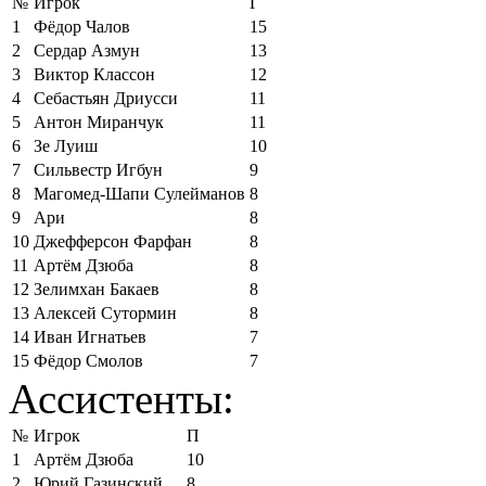
№
Игрок
Г
1
Фёдор Чалов
15
2
Сердар Азмун
13
3
Виктор Классон
12
4
Себастьян Дриусси
11
5
Антон Миранчук
11
6
Зе Луиш
10
7
Сильвестр Игбун
9
8
Магомед-Шапи Сулейманов
8
9
Ари
8
10
Джефферсон Фарфан
8
11
Артём Дзюба
8
12
Зелимхан Бакаев
8
13
Алексей Сутормин
8
14
Иван Игнатьев
7
15
Фёдор Смолов
7
Ассистенты:
№
Игрок
П
1
Артём Дзюба
10
2
Юрий Газинский
8