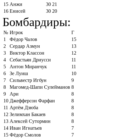
15
Анжи
30
21
16
Енисей
30
20
Бомбардиры:
№
Игрок
Г
1
Фёдор Чалов
15
2
Сердар Азмун
13
3
Виктор Классон
12
4
Себастьян Дриусси
11
5
Антон Миранчук
11
6
Зе Луиш
10
7
Сильвестр Игбун
9
8
Магомед-Шапи Сулейманов
8
9
Ари
8
10
Джефферсон Фарфан
8
11
Артём Дзюба
8
12
Зелимхан Бакаев
8
13
Алексей Сутормин
8
14
Иван Игнатьев
7
15
Фёдор Смолов
7