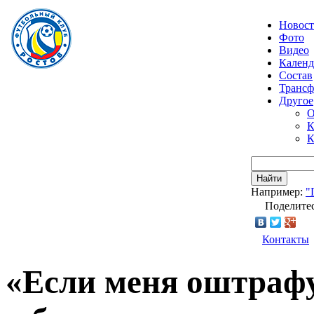
Новос
Фото
Видео
Календ
Состав
Транс
Другое
О
К
К
Найти
Например:
"
Поделитес
Контакты
«Если меня оштрафую