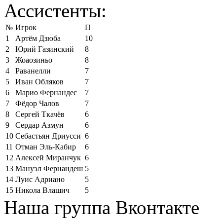
Ассистенты:
№
Игрок
П
1
Артём Дзюба
10
2
Юрий Газинский
8
3
Жоаозиньо
8
4
Раванелли
7
5
Иван Обляков
7
6
Марио Фернандес
7
7
Фёдор Чалов
7
8
Сергей Ткачёв
6
9
Сердар Азмун
6
10
Себастьян Дриусси
6
11
Отман Эль-Кабир
6
12
Алексей Миранчук
6
13
Мануэл Фернандеш
5
14
Луис Адриано
5
15
Никола Влашич
5
Наша группа Вконтакте