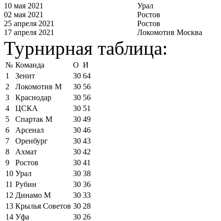
10 мая 2021
Урал
02 мая 2021
Ростов
25 апреля 2021
Ростов
17 апреля 2021
Локомотив Москва
Турнирная таблица:
№
Команда
О
И
1
Зенит
30
64
2
Локомотив М
30
56
3
Краснодар
30
56
4
ЦСКА
30
51
5
Спартак М
30
49
6
Арсенал
30
46
7
Оренбург
30
43
8
Ахмат
30
42
9
Ростов
30
41
10
Урал
30
38
11
Рубин
30
36
12
Динамо М
30
33
13
Крылья Советов
30
28
14
Уфа
30
26